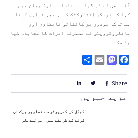
آلہ بھی لے کر گیا ہے۔ناسا نے ایک بیان میں
کہا کہ ڈریگن انٹارکٹک کائی بھی فراہم کرتا
ہے تاکہ پودوں پر کائناتی تابکاری اور
مائکروگرویٹی کے مشترکہ اثرات کا مشاہدہ کیا
جا سکے۔
Share
Mastodon
Email
Facebook
Share:
مزید خبریں
گوگل کی کمپیوٹر سے تصاویر بیک اپ
کرنے کے طریقے میں اہم تبدیلی