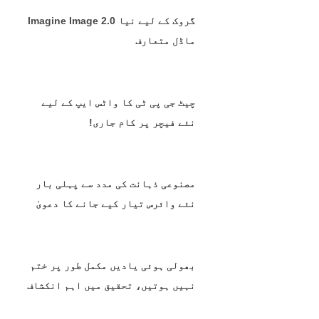
گروک کے لیے نیا Imagine Image 2.0
ماڈل متعارف
چیٹ جی پی ٹی کا واٹس ایپ کے لیے
نئے فیچر پر کام جاری!
مصنوعی ذہانت کی مدد سے پہلی بار
نئے وائرس تیار کیے جانے کا دعویٰ
بھولی ہوئی یادیں مکمل طور پر ختم
نہیں ہوتیں، تحقیق میں اہم انکشاف