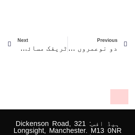
Next
Previous
دو نوعمروں کی خودکشی کے بعد ٹک ٹاک پر مقدمہ دائر
ٹریفک مسائل سے نمٹنے کے لیے ایئر بس کی فضائی ٹیکسی
ہیڈ افس: 321 Dickenson Road,
Longsight, Manchester. M13 0NR