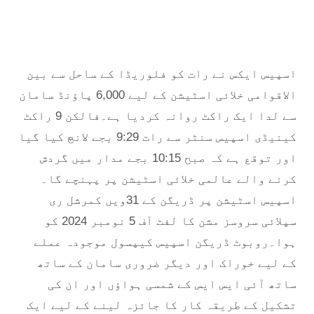
اسپیس ایکس نے رات کو فلوریڈا کے ساحل سے بین
الاقوامی خلائی اسٹیشن کے لیے 6,000 پاؤنڈ سامان
سے لدا ایک راکٹ روانہ کردیا ہے۔فالکن 9 راکٹ
کینیڈی اسپیس سنٹر سے رات 9:29 بجے لانچ کیا گیا
اور توقع ہے کہ صبح 10:15 بجے مدار میں گردش
کرنے والے عالمی خلائی اسٹیشن پر پہنچے گا۔
اسپیس اسٹیشن پر ڈریگن کے 31ویں کمرشل ری
سپلائی سروسز مشن کا لفٹ آف 5 نومبر 2024 کو
ہوا۔روبوٹ ڈریگن اسپیس کیپسول موجودہ عملے
کے لیے خوراک اور دیگر ضروری سامان کے ساتھ
ساتھ آئی ایس ایس کے شمسی ہواؤں اور ان کی
تشکیل کے طریقہ کار کا جائزہ لینے کے لیے ایک