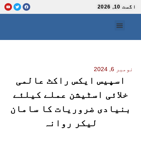
اگست 10, 2026
صفحہ اول
ہماری ٹیم
انٹرنیشنل نیوز
ہم سے رابطہ
اردو نیوزپیپر
سائنس و ٹیکنالوجی
نومبر 6, 2024
اسپیس ایکس راکٹ عالمی
خلائی اسٹیشن عملے کیلئے
بنیادی ضروریات کا سامان
لیکر روانہ