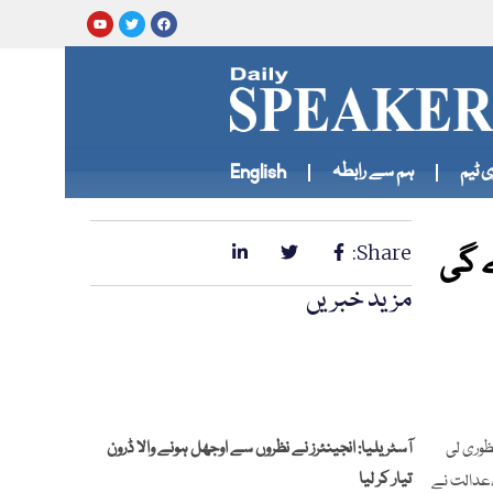
 ٹیم
ہم سے رابطہ
English
 گی
Share:
مزید خبریں
ظوری لی
آسٹریلیا: انجینئرز نے نظروں سے اوجھل ہونے والا ڈرون
تیار کر لیا
ا ،عدالت نے