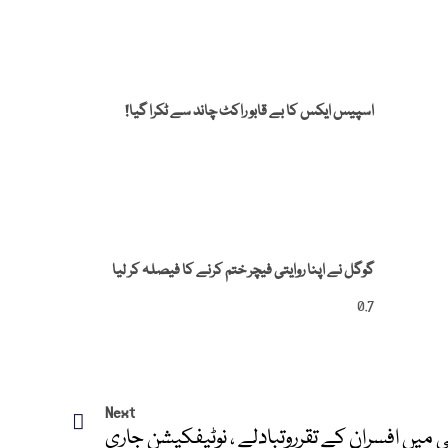
اسپیس ایکس کا بے قابو راکٹ چاند سے ٹکرا گیا!
گوگل نے اپنا روایتی فیچر ختم کرنے کا فیصلہ کر لیا
Next
ی میں افسران کے تقرروتبادلے ، نوٹیفکیشن جاری