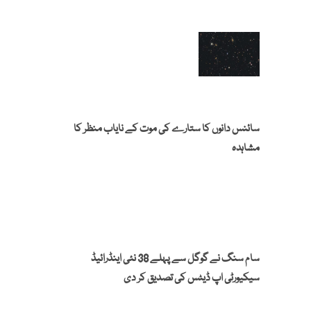
سائنس دانوں کا ستارے کی موت کے نایاب منظر کا
مشاہدہ
سام سنگ نے گوگل سے پہلے 38 نئی اینڈرائیڈ
سیکیورٹی اپ ڈیٹس کی تصدیق کر دی