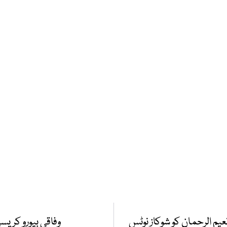
م الرحمان کو شوکاز نوٹس
وفاقی بیورو کریس