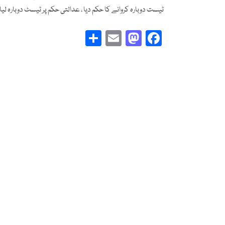
ٹیست دوبارہ کروانے کا حکم دیا ، عدالتی حکم پر ٹیسٹ دوبارہ لیا
Share
Mastodon
Email
Facebook