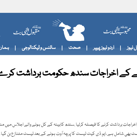
 نیوز
اردو نیوزپیپر
صحت
سائنس و ٹیکنالوجی
ہماری
انے کے اخراجات سندھ حکومت برداشت کرے
 اخراجات برداشت کرنے کا فیصلہ کرلیا .سندھ کابینہ کے کل ہونے والے اجلاس میں من
نڈا میں ایم ڈی کیٹ ٹیسٹ بھی شامل ہے ،ایم ڈی کیٹ ٹیسٹ کا پرچہ آوٹ ہونے کے بعد ٹیسٹ متنازع بن گی