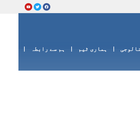
نالوجی
ہماری ٹیم
ہم سے رابطہ