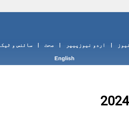
یوز
اردو نیوزپیپر
صحت
سائنس و ٹیک
English