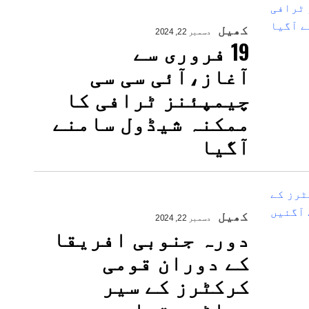
کھیل
دسمبر 22, 2024
19 فروری سے
آغاز،آئی سی سی
چیمپئنز ٹرافی کا
ممکنہ شیڈول سامنے
آگیا
کھیل
دسمبر 22, 2024
دورہ جنوبی افریقا
کے دوران قومی
کرکٹرز کے سیر
سپاٹے، تصاویر