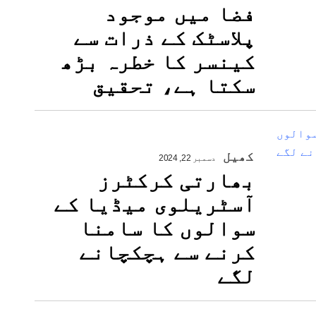
فضا میں موجود
پلاسٹک کے ذرات سے
کینسر کا خطرہ بڑھ
سکتا ہے، تحقیق
کھیل
دسمبر 22, 2024
بھارتی کرکٹرز
آسٹریلوی میڈیا کے
سوالوں کا سامنا
کرنے سے ہچکچانے
لگے