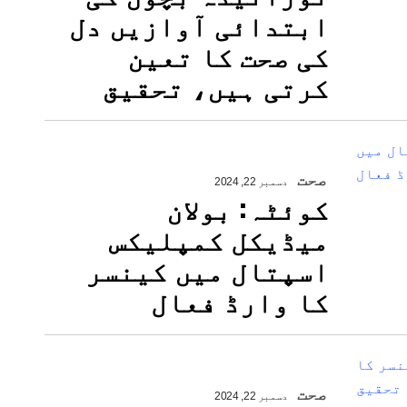
ابتدائی آوازیں دل
کی صحت کا تعین
کرتی ہیں، تحقیق
صحت
دسمبر 22, 2024
کوئٹہ: بولان
میڈیکل کمپلیکس
اسپتال میں کینسر
کا وارڈ فعال
صحت
دسمبر 22, 2024