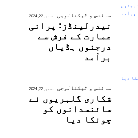
سائنس و ٹیکنالوجی
دسمبر 22, 2024
نیدرلینڈز: پرانی
عمارت کے فرش سے
درجنوں ہڈیاں
برآمد
سائنس و ٹیکنالوجی
دسمبر 22, 2024
شکاری گلہریوں نے
سائنسدانوں کو
چونکا دیا