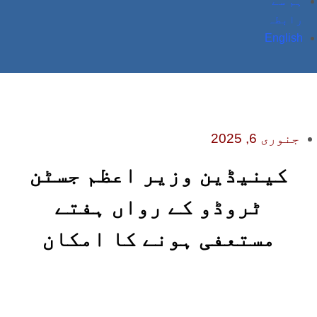
ہم سے
رابطہ
English
جنوری 6, 2025
کینیڈین وزیر اعظم جسٹن
ٹروڈو کے رواں ہفتے
مستعفی ہونے کا امکان