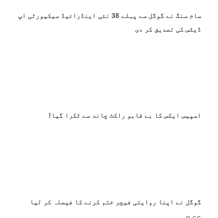
سام سنگ نے گوگل سے پہلے 38 نئی اینڈرائیڈ سیکیورٹی اپ
ڈیٹس کی تصدیق کر دی
اسپیس ایکس کا بے قابو راکٹ چاند سے ٹکرا گیا!
گوگل نے اپنا روایتی فیچر ختم کرنے کا فیصلہ کر لیا