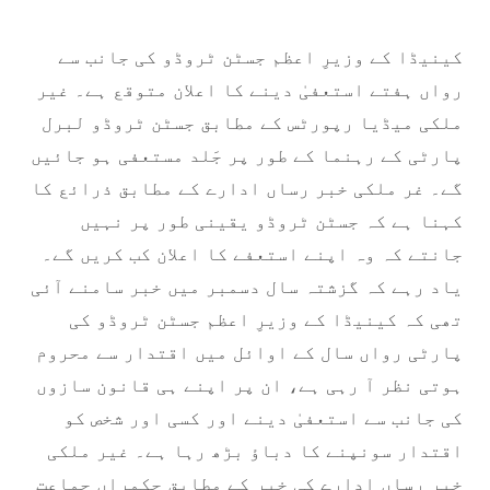
کینیڈا کے وزیرِ اعظم جسٹن ٹروڈو کی جانب سے
رواں ہفتے استعفیٰ دینے کا اعلان متوقع ہے۔ غیر
ملکی میڈیا رپورٹس کے مطابق جسٹن ٹروڈو لبرل
پارٹی کے رہنما کے طور پر جَلد مستعفی ہو جائیں
گے۔ غر ملکی خبر رساں ادارے کے مطابق ذرائع کا
کہنا ہے کہ جسٹن ٹروڈو یقینی طور پر نہیں
جانتے کہ وہ اپنے استعفے کا اعلان کب کریں گے۔
یاد رہے کہ گزشتہ سال دسمبر میں خبر سامنے آئی
تھی کہ کینیڈا کے وزیرِ اعظم جسٹن ٹروڈو کی
پارٹی رواں سال کے اوائل میں اقتدار سے محروم
ہوتی نظر آ رہی ہے، ان پر اپنے ہی قانون سازوں
کی جانب سے استعفیٰ دینے اور کسی اور شخص کو
اقتدار سونپنے کا دباؤ بڑھ رہا ہے۔ غیر ملکی
خبر رساں ادارے کی خبر کے مطابق حکمراں جماعت