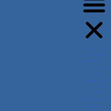
صفحہ اول
پاکستان
انٹرنیشنل
نیوز
اردو
نیوزپیپر
صحت
سائنس و
ٹیکنالوجی
ہماری ٹیم