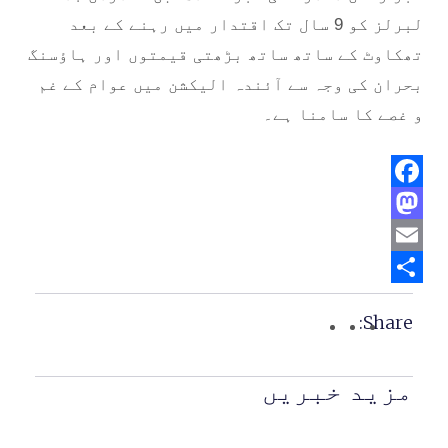
لبرلز کو 9 سال تک اقتدار میں رہنے کے بعد
تھکاوٹ کے ساتھ ساتھ بڑھتی قیمتوں اور ہاؤسنگ
بحران کی وجہ سے آئندہ الیکشن میں عوام کے غم
و غصے کا سامنا ہے۔
Facebook
Mastodon
Email
Share
Share:
مزید خبریں