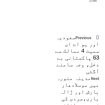
سعودیہ
Previous
اور یو اے ای
سمیت 4 ممالک سے
63 پاکستانی بے
دخل، وجہ سامنے
آگئی
مدینہ منورہ
Next
میں موسلادھار
بارش اور ژالہ
باری،سردی کی