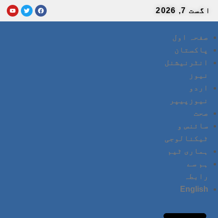
اگست 7, 2026
صفحہ اول
پاکستان
انٹرنیشنل
نیوز
اردو
نیوزپیپر
صحت
سائنس و
ٹیکنالوجی
ہماری ٹیم
ہم سے
رابطہ
English