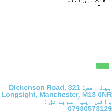
شدت میں اضافہ
ہیڈ افس: 321 Dickenson Road,
Longsight, Manchester. M13 0NR
واٹس ایپ ْ موبائل :
07930573129