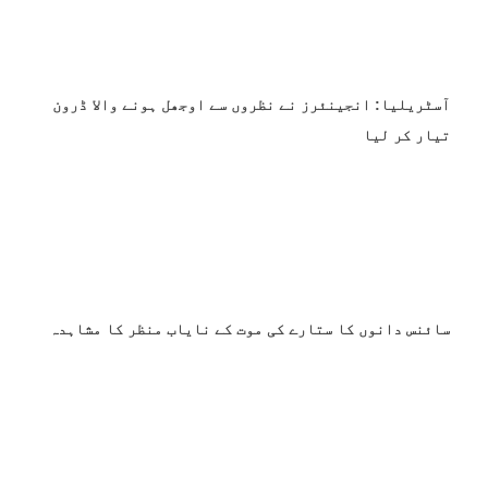
آسٹریلیا: انجینئرز نے نظروں سے اوجھل ہونے والا ڈرون
تیار کر لیا
سائنس دانوں کا ستارے کی موت کے نایاب منظر کا مشاہدہ