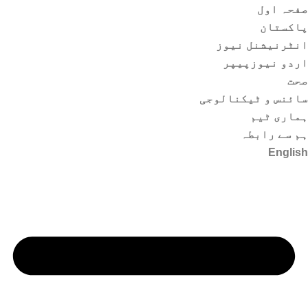
صفحہ اول
پاکستان
انٹرنیشنل نیوز
اردو نیوزپیپر
صحت
سائنس و ٹیکنالوجی
ہماری ٹیم
ہم سے رابطہ
English