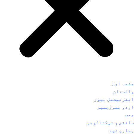
صفحہ اول
پاکستان
انٹرنیشنل نیوز
اردو نیوزپیپر
صحت
سائنس و ٹیکنالوجی
ہماری ٹیم