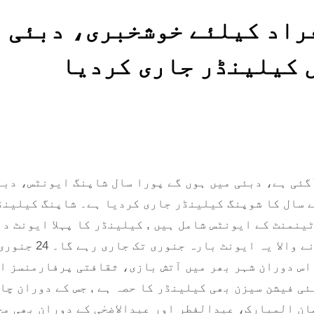
راد کیلئے خوشخبری، دبئی 
 کیلینڈر جاری کردیا
گئی ہے، دبئی میں ہوں گے پورا سال شاپنگ ایونٹس، دبئ
 سال کا شوپنگ کیلینڈر جاری کردیا ہے۔ شاپنگ کیلینڈ
نمنٹ کے ایونٹس شامل ہیں , کیلینڈر کا پہلا ایونٹ دب
 اس دوران شہر بھر میں آتش بازی، ثقافتی پرفارمنسز ا
ی فیشن سیزن بھی کیلینڈر کا حصہ ہے , جس کے دوران چا
ان المبارک، عیدالفطر اور عیدالاضحٰی کے دوران بھی م