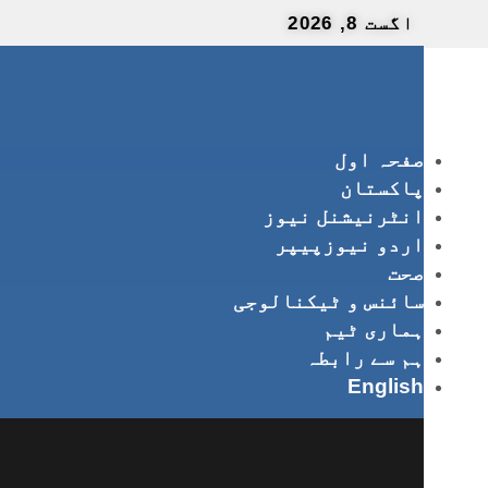
اگست 8, 2026
صفحہ اول
پاکستان
انٹرنیشنل نیوز
اردو نیوزپیپر
صحت
سائنس و ٹیکنالوجی
ہماری ٹیم
ہم سے رابطہ
English