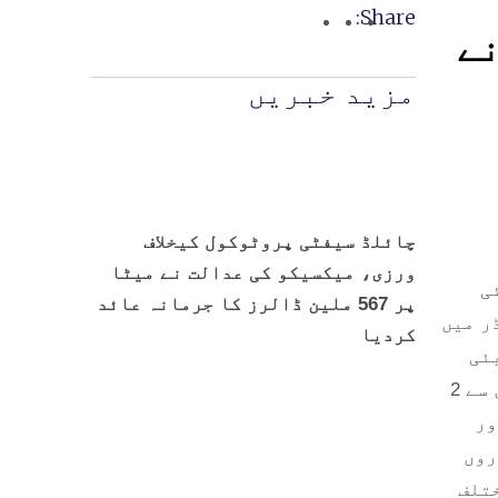
Share:
نے
مزید خبریں
چائلڈ سیفٹی پروٹوکول کیخلاف
ورزی، میکسیکو کی عدالت نے میٹا
ی
پر 567 ملین ڈالرز کا جرمانہ عائد
ر میں
کردیا
ئی
شاپنگ فیسٹول ہے، چھ دسمبر سے شروع ہونے والا یہ ایونٹ بارہ جنوری تک جاری رہے گا۔ 24 جنوری سے 2
ور
روں
ختلف