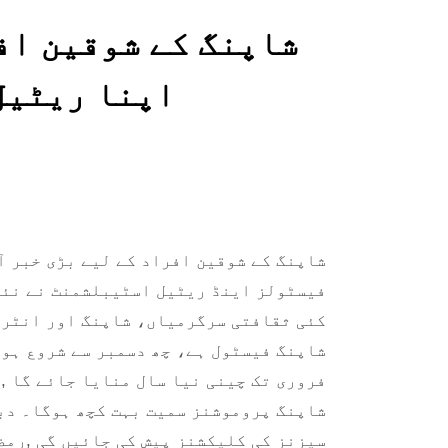
شاپنگ کے شوقین اف
اپنا ریٹیل
شاپنگ کے شوقین افراد کے لیے بڑی خبر آ
فیسٹولز اینڈ ریٹیل اسٹیبلشمنٹ نے نئے
کئی ثقافتی سرگرمیاں، شاپنگ اور انٹرٹی
فروری تک چینی نیا سال منایا جائے گا ,
شاپنگ پروموشنز سمیت بہت کچھ ہوگا۔ دبئ
سیزنز کی کلیکشنز پیش کی جائیں گی ,رمض