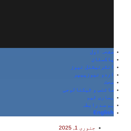
صفحہ اول
پاکستان
انٹرنیشنل نیوز
اردو نیوزپیپر
صحت
سائنس و ٹیکنالوجی
ہماری ٹیم
ہم سے رابطہ
English
جنوری 1, 2025