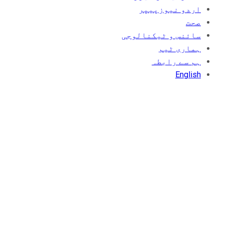
اردو نیوزپیپر
صحت
سائنس و ٹیکنالوجی
ہماری ٹیم
ہم سے رابطہ
English