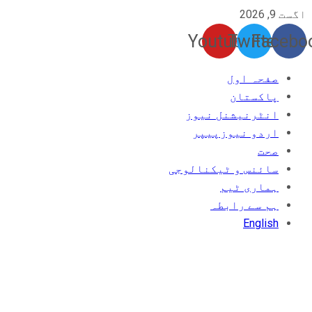
اگست 9, 2026
Youtube
Twitter
Facebo
صفحہ اول
پاکستان
انٹرنیشنل نیوز
اردو نیوزپیپر
صحت
سائنس و ٹیکنالوجی
ہماری ٹیم
ہم سے رابطہ
English