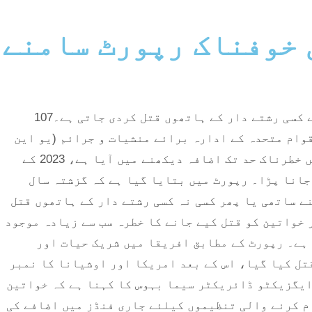
کی خوفناک رپورٹ سامنے
رپورٹ میں انکشاف کیا گیا ہے کہ دنیا بھر میں ہر 10 منٹ میں ایک عورت شریک حیات ، بوائے فرینڈ یا پھر اپنے کسی رشتے دار کے ہاتھوں قتل کردی جاتی ہے۔107
لاف 25 ویں عالمی دن پر یو این ویمن اور اقوام متحدہ کے ادارہ برائے منشیات و جرائم (یو این
او ڈی سی) کی جانب سے مشترکہ طور پر جاری کی گئی ہے۔ رپورٹ کے مطابق دنیا بھر میں خواتین کے قتل کی شرح میں خطرناک حد تک اضافہ دیکھنے میں آیا ہے، 2023 کے
 سے جانا پڑا۔ رپورٹ میں بتایا گیا ہے کہ گزشتہ سال
شمار میں تقریباً 60 فیصد یا 51 ہزار سے زائد عورتیں اپنے ساتھی یا پھر کسی نہ کسی رشتے دار کے ہاتھوں قتل
 شرح روزانہ اوسطاً 140 ہے جہاں گھر میں لڑکیوں اور خواتین کو قتل کیے جانے کا خطرہ سب سے زیادہ موجود
ردوں کو قتل کیے جانے کا امکان 4گنا زیادہ یعنی 80 فیصد بتایا گیا ہے۔ رپورٹ کے مطابق افریقا میں شریک حیات اور
والی خواتین کی تعداد سب سے زیادہ ہے جہاں 2023 میں 21 ہزار 700 خواتین کو قتل کیا گیا، اس کے بعد امریکا اور اوشیانا کا نمبر
 ایگزیکٹو ڈائریکٹر سیما بہوس کا کہنا ہے کہ خواتین
ام کرنے والی تنظیموں کیلئے جاری فنڈز میں اضافے کی