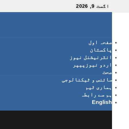
اگست 9, 2026
صفحہ اول
پاکستان
انٹرنیشنل نیوز
اردو نیوزپیپر
صحت
سائنس و ٹیکنالوجی
ہماری ٹیم
ہم سے رابطہ
English