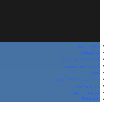
صفحہ اول
پاکستان
انٹرنیشنل نیوز
اردو نیوزپیپر
صحت
سائنس و ٹیکنالوجی
ہماری ٹیم
ہم سے رابطہ
English