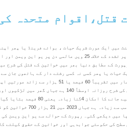
عورت قتل،اقوام متحدہ 
ممالک کے دستیاب اعداد و شمار پر مبنی رپورٹ خواتین پر تشدد کے خ
تھی، شریک حیات یا پھر کسی نہ کسی رشتے دار کے ہاتھوں جان
تقریباً 85 ہزار خواتین کو قتل کیا گیا، اس اعداد و 
کی گئیں۔ رپورٹ کے مطابق دنیا بھر میں عورتوں کے قتل کی
ہے۔ دوسری جانب خواتین کے مقابلے میں م
خاندان کے ہاتھوں قتل کی جانے 
یا میں دیکھی گئی۔ رپورٹ کے حوالے سے یو این ویمن کی
ٰ سطح کی حکومتی جوابدہی اور خواتین کے حقوق کیلئے ک