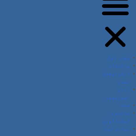
صفحہ اول
پاکستان
انٹرنیشنل
نیوز
اردو
نیوزپیپر
صحت
سائنس و
ٹیکنالوجی
ہماری ٹیم