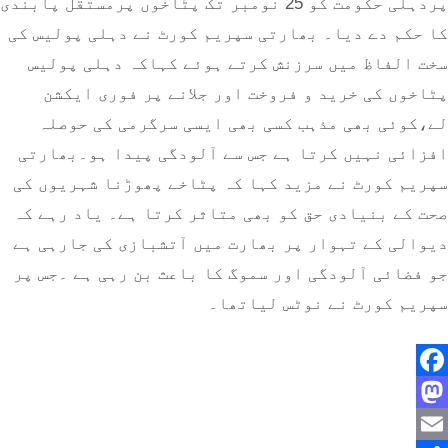
پردہلی حکومت کو 25 نومبر تک پٹاخوں پرمستقل پابندی
کا حکم دے دیا۔ بھارتی سپریم کورٹ نے دہلی پولیس کی
سخت الفاظ میں سرزنش کرتے ہوئے کہاکہ دہلی پولیس
پٹاخوں کی خرید و فروخت اور جلانے پر فوری ایکشن
لے،کوئی بھی مذہب کسی بھی ایسی سرگرمی کی حوصلہ
افزائی نہیں کرتا ہے جس سے آلودگی پیدا ہو۔بھارتی
سپریم کورٹ نے مزید کہا کہ پٹاخے پھوڑنا شہریوں کی
صحت کے بنیادی حق کو بھی متاثر کرتا ہے۔ یاد رہے کہ
دیوالی کے تہوار پر بھارت میں آتشبازی کی جارہی ہے
جو فضائی آلودگی اور سموگ کا باعث بن رہی ہے ۔جس پر
سپریم کورٹ نے نوٹس لیاتھا۔
Facebook
Mastodon