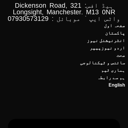
ہیڈ افس: 321 Dickenson Road,
Longsight, Manchester. M13 0NR
واٹس ایپ ْ موبائل : 07930573129
صفحہ اول
پاکستان
انٹرنیشنل نیوز
اردو نیوزپیپر
صحت
سائنس و ٹیکنالوجی
ہماری ٹیم
ہم سے رابطہ
English