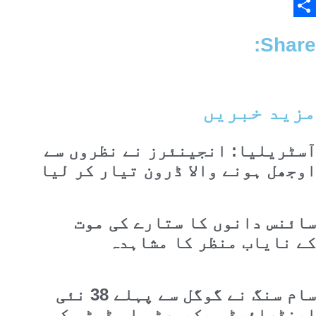
Email
Share
Share:
مزید خبریں
آسٹریلیا: انجینئرز نے نظروں سے
اوجھل ہونے والا ڈرون تیار کر لیا
سائنس دانوں کا ستارے کی موت
کے نایاب منظر کا مشاہدہ
سام سنگ نے گوگل سے پہلے 38 نئی
اینڈرائیڈ سیکیورٹی اپ ڈیٹس کی