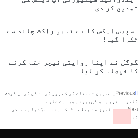
تصدیق کر دی
اسپیس ایکس کا بے قابو راکٹ چاند سے
ٹکرا گیا!
گوگل نے اپنا روایتی فیچر ختم کرنے
کا فیصلہ کر لیا
Previous
پاک چین تعلقات کو کمزور کرنے کی کوئی کوشش
کامیاب نہیں ہو گی،چینی وزارت خارجہ
Next
چینی سٹورز سے پتلے ہٹاکر زندہ لڑکیاں سجادی
گئیں