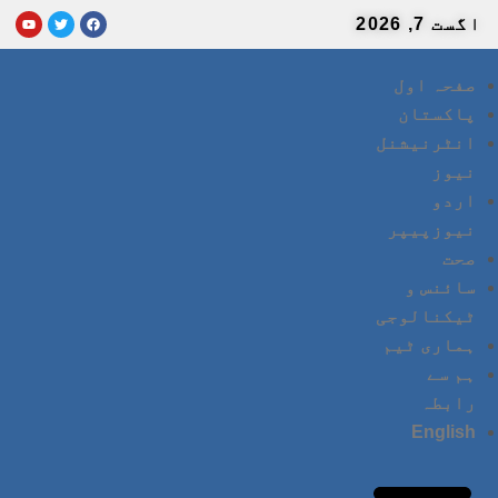
اگست 7, 2026
صفحہ اول
پاکستان
انٹرنیشنل
نیوز
اردو
نیوزپیپر
صحت
سائنس و
ٹیکنالوجی
ہماری ٹیم
ہم سے
رابطہ
English