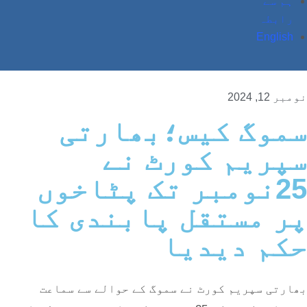
ہم سے
رابطہ
English
نومبر 12, 2024
سموگ کیس؛بھارتی
سپریم کورٹ نے
25نومبر تک پٹاخوں
پر مستقل پابندی کا
حکم دیدیا
بھارتی سپریم کورٹ نے سموگ کے حوالے سے سماعت