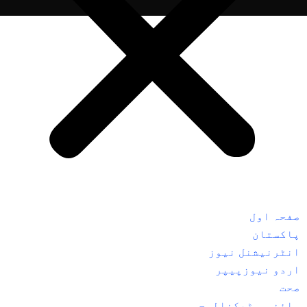
صفحہ اول
پاکستان
انٹرنیشنل نیوز
اردو نیوزپیپر
صحت
سائنس و ٹیکنالوجی