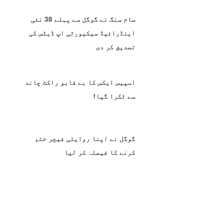
سام سنگ نے گوگل سے پہلے 38 نئی
اینڈرائیڈ سیکیورٹی اپ ڈیٹس کی
تصدیق کر دی
اسپیس ایکس کا بے قابو راکٹ چاند
سے ٹکرا گیا!
گوگل نے اپنا روایتی فیچر ختم
کرنے کا فیصلہ کر لیا