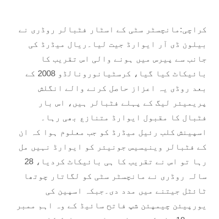
کراچی:مانچسٹر سٹی کے اسٹار فٹبالر روڈری نے
بیلون ڈی آر ایوارڈ جیت لیا۔ریال میڈرڈ کی
جانب سے پیرس میں ہونے والی اس تقریب کا
بائیکاٹ کیا گیا، کرسٹیانورونالڈو 2008 کے
بعد روڈی یہ اعزاز حاصل کرنے والے انگلش
پریمیئر لیگ کے پہلے فٹبالر ہیں، اس بار
فٹبال کا مقبول ایوارڈ متنازع بھی رہا۔
اسپینش کلب رئیل میڈرڈ کو جب معلوم ہوا کہ ان
کے فٹبالر وینیسیس جونیئر کو ایوارڈ نہیں مل
رہا تو اس نے تقریب کا ہی بائیکاٹ کردیا، 28
سالہ روڈری نے مانچسٹر سٹی کو لگاتار چوتھا
ٹائٹل جیتنے میں مدد دی۔جبکہ اسپین کی
یورپیئن چیمپئن شپ فاتح سائیڈ کے وہ اہم ممبر