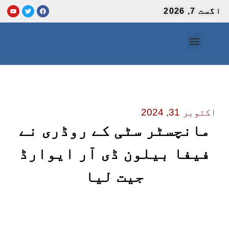
اگست 7, 2026
صفحہ اول
ہماری ٹیم
انٹرنیشنل نیوز
ہم سے رابطہ
اردو نیوزپیپر
سائنس و ٹیکنالوجی
اکتوبر 31, 2024
مانچسٹر سٹی کے روڈری نے
فیفا بیلون ڈی آر ایوارڈ
جیت لیا