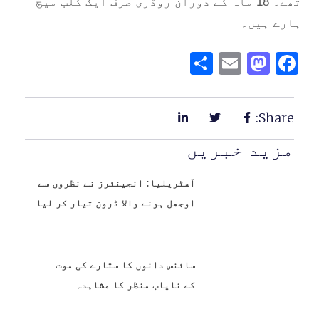
تھے۔ 18 ماہ کے دوران روڈری صرف ایک کلب میچ
ہارے ہیں۔
Share
Mastodon
Email
Facebook
Share:
مزید خبریں
آسٹریلیا: انجینئرز نے نظروں سے
اوجھل ہونے والا ڈرون تیار کر لیا
سائنس دانوں کا ستارے کی موت
کے نایاب منظر کا مشاہدہ