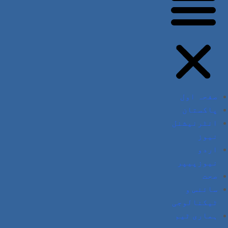
صفحہ اول
پاکستان
انٹرنیشنل
نیوز
اردو
نیوزپیپر
صحت
سائنس و
ٹیکنالوجی
ہماری ٹیم