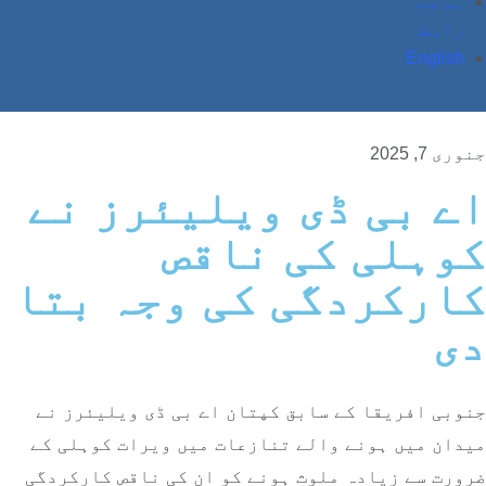
ہم سے
رابطہ
English
جنوری 7, 2025
اے بی ڈی ویلیئرز نے
کوہلی کی ناقص
کارکردگی کی وجہ بتا
دی
جنوبی افریقا کے سابق کپتان اے بی ڈی ویلیئرز نے
میدان میں ہونے والے تنازعات میں ویرات کوہلی کے
ضرورت سے زیادہ ملوث ہونے کو ان کی ناقص کارکردگی