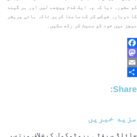
کو مشورہ دیا کہ وہ ایک قدم پیچھے لیں اور ہر گیند
کا دوبارہ فوکس کر کے سامنا کریں تاکہ ہائی پریشر
میچز میں خود کو سمیٹ کر رکھ سکیں۔
Facebook
Mastodon
Email
Share
Share:
مزید خبریں
چائلڈ سیفٹی پروٹوکول کیخلاف ورزی،