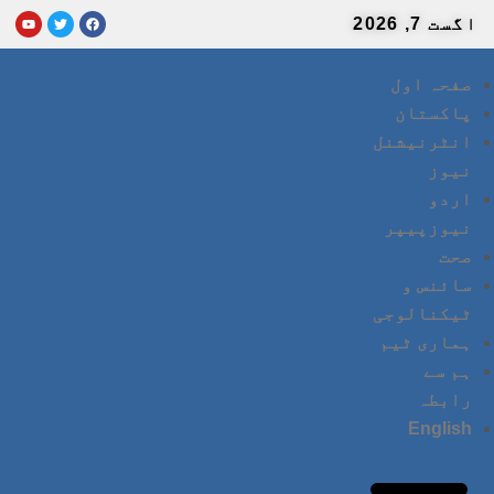
اگست 7, 2026
صفحہ اول
پاکستان
انٹرنیشنل
نیوز
اردو
نیوزپیپر
صحت
سائنس و
ٹیکنالوجی
ہماری ٹیم
ہم سے
رابطہ
English