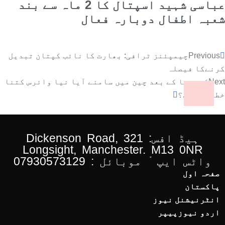
عباسی شہید اسپتال کا 2 ماہ سے بند
شعبہ اطفال دوبارہ فعال
Previous
چیمپئنز ٹرافی: بھارت کا نائب کپتان تبدیل
کرنےکا فیصلہ
Next
کورونا کے بعد چین میں سامنے آیا نیا وائرس کتنا
خطرناک ہے؟
ہیڈ افس: 321 Dickenson Road,
Longsight, Manchester. M13 0NR
واٹس ایپ ْ موبائل : 07930573129
صفحہ اول
پاکستان
انٹرنیشنل نیوز
اردو نیوزپیپر