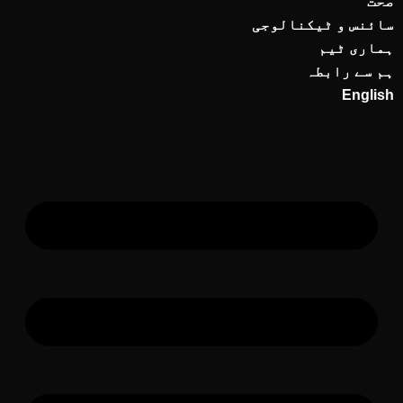
صحت
سائنس و ٹیکنالوجی
ہماری ٹیم
ہم سے رابطہ
English