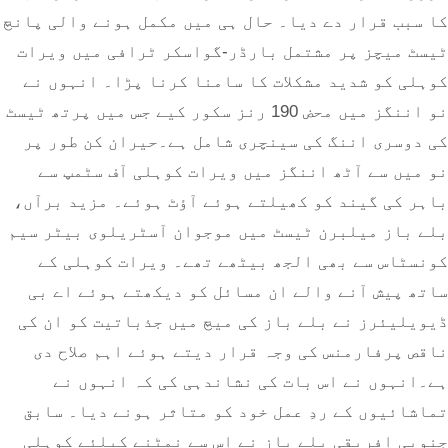
کا سبب قرار دے دیا۔ حال ہی میں مکمل ہونے والی پانچ
ٹیسٹ میچز پر مشتمل بارڈر-گواسکر ٹرافی میں ویرات
کوہلی کو شدید مشکلات کا سامنا کرنا پڑا۔ انہوں نے
نو اننگز میں محض 190 رنز سکور کیے جس میں پرتھ ٹیسٹ
کی دوسری اننگ کی سینچری شامل ہے۔حیران کن طور پر
نو میں سے آٹھ اننگز میں ویرات کوہلی آف سٹمپ سے
باہر کی گیند کو کھیلتے ہوئے آؤٹ ہوئے۔ مزید برآں،
بلے باز میلبرن ٹیسٹ میں موجوان آسٹریلوی بیٹر سیم
کونسٹاس سے بھی الجھ بیٹھے تھے۔ ویرات کوہلی کے
ساتھ پیش آنے والے ان مسائل کو دیکھتے ہوئے اے بی
ڈیویلیئرز نے بلے باز کی میچ میں جذباتیت کو ان کی
ناقص پرفارمنس کی وجہ قرار دیتے ہوئے اہم صلاح دی
ہے۔انہوں نے اس بات کی نشاندہی کی کہ انہوں نے
تماشائیوں کے ردِ عمل خود کو متاثر ہونے دیا۔ سابق
جنوبی افریقی بلے باز نے اس سے نمٹنے کیلئے کوہلی