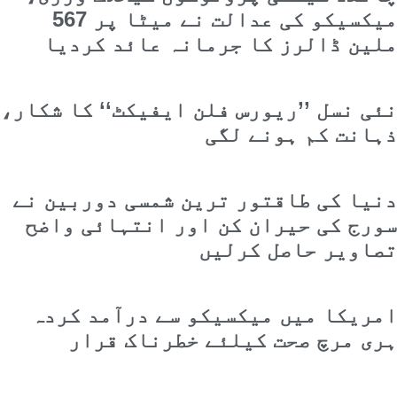
میکسیکو کی عدالت نے میٹا پر 567
ملین ڈالرز کا جرمانہ عائد کردیا
نئی نسل ’’ریورس فلن ایفیکٹ‘‘ کا شکار،
ذہانت کم ہونے لگی
دنیا کی طاقتور ترین شمسی دوربین نے
سورج کی حیران کن اور انتہائی واضح
تصاویر حاصل کرلیں
امریکا میں میکسیکو سے درآمد کردہ
ہری مرچ صحت کیلئے خطرناک قرار