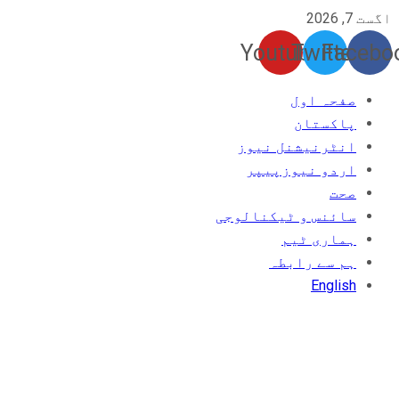
اگست 7, 2026
Youtube
Twitter
Facebo
صفحہ اول
پاکستان
انٹرنیشنل نیوز
اردو نیوزپیپر
صحت
سائنس و ٹیکنالوجی
ہماری ٹیم
ہم سے رابطہ
English