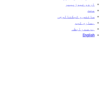
اردو نیوزپیپر
صحت
سائنس و ٹیکنالوجی
ہماری ٹیم
ہم سے رابطہ
English