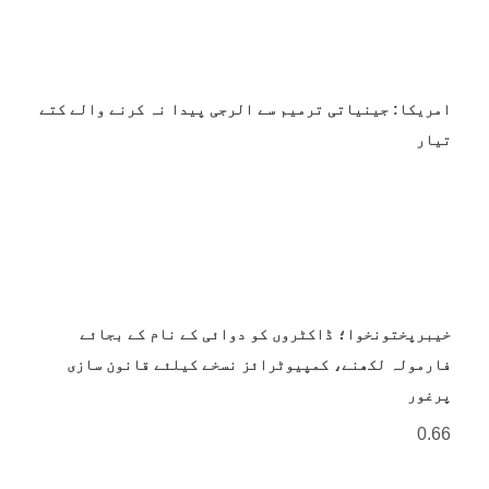
امریکا: جینیاتی ترمیم سے الرجی پیدا نہ کرنے والے کتے
تیار
خیبرپختونخوا؛ ڈاکٹروں کو دوائی کے نام کے بجائے
فارمولہ لکھنے، کمپیوٹرائز نسخے کیلئے قانون سازی
پرغور