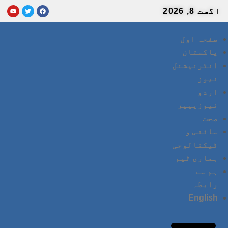
اگست 8, 2026
صفحہ اول
پاکستان
انٹرنیشنل
نیوز
اردو
نیوزپیپر
صحت
سائنس و
ٹیکنالوجی
ہماری ٹیم
ہم سے
رابطہ
English