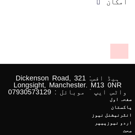
امکان
ہیڈ افس: 321 Dickenson Road,
Longsight, Manchester. M13 0NR
واٹس ایپ ْ موبائل : 07930573129
صفحہ اول
پاکستان
انٹرنیشنل نیوز
اردو نیوزپیپر
صحت