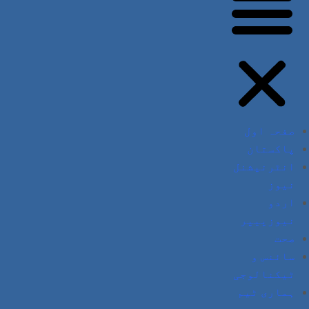
صفحہ اول
پاکستان
انٹرنیشنل
نیوز
اردو
نیوزپیپر
صحت
سائنس و
ٹیکنالوجی
ہماری ٹیم