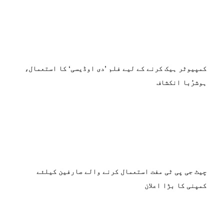
کمپیوٹر ہیک کرنے کے لیے فلم ’دی اوڈیسی‘ کا استعمال،
ہوشرُبا انکشاف
چیٹ جی پی ٹی مفت استعمال کرنے والے صارفین کیلئے
کمپنی کا بڑا اعلان