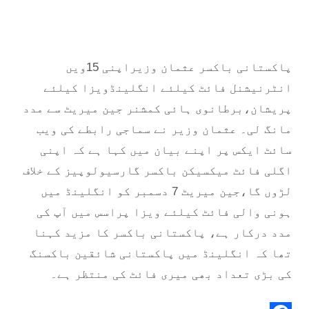
پاکستانی باکسر عثمان وزیراپنی 15ویں
انٹرنیشنل فائٹ کیلئے انگلینڈویزا کیلئے
پریشان،برطانوی ہائی کمشنر جین میریٹ سے مدد
مانگ لی۔ عثمان وزیر نے سماجی رابطے کی ویب
سائٹ ایکس پر اپنے بیان میں کہا ہے کہ اپنی
اگلی فائٹ میکسیکن باکسر گارسیولوپیز کے خلاف
لڑوں گا،جین میریٹ 7 دسمبر کو انگلینڈ میں
ہونی والی فائٹ کیلئے ویزا پراسس میں آپ کی
مدد درکار ہے، پاکستانی باکسر کا مزید کہنا
تھا کہ انگلینڈ میں پاکستانی شائقین باکسنگ
کی بڑی تعداد بھی میری فائٹ کی منتظر ہے۔