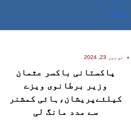
ہم سے
رابطہ
English
نومبر 23, 2024
پاکستانی باکسر عثمان
وزیر برطانوی ویزے
کیلئےپریشان،ہائی کمشنر
سے مدد مانگ لی