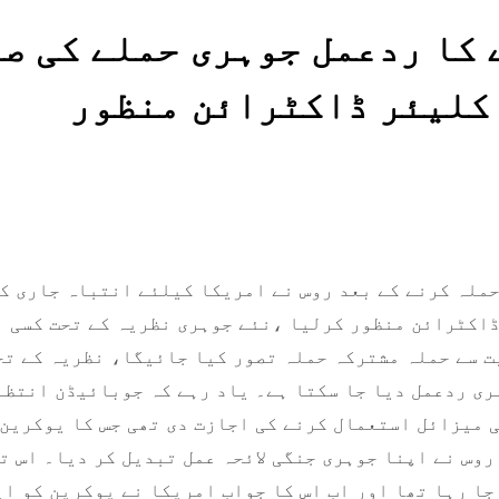
 کا ردعمل جوہری حملے کی ص
 کلیئر ڈاکٹرائن منظور
ملہ کرنے کے بعد روس نے امریکا کیلئے انتباہ جاری ک
ڈاکٹرائن منظور کرلیا ،نئے جوہری نظریہ کے تحت کسی ب
ت سے حملہ مشترکہ حملہ تصور کیا جائیگا، نظریہ کے تح
ری ردعمل دیا جا سکتا ہے۔ یاد رہے کہ جوبائیڈن انتظا
 میزائل استعمال کرنے کی اجازت دی تھی جس کا یوکرین ن
روس نے اپنا جوہری جنگی لائحہ عمل تبدیل کر دیا۔ اس ت
جا رہا تھا اور اب اس کا جواب امریکا نے یوکرین کو ا