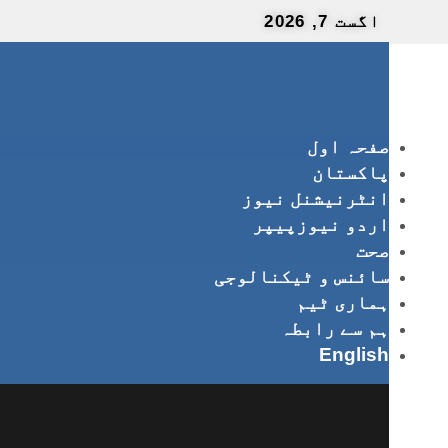
اگست 7, 2026
صفحہ اول
پاکستان
انٹرنیشنل نیوز
اردو نیوزپیپر
صحت
سائنس و ٹیکنالوجی
ہماری ٹیم
ہم سے رابطہ
English