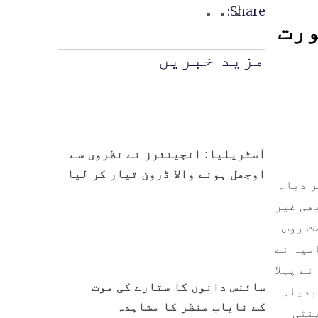
Share:
ورت
مزید خبریں
آسٹریلیا: انجینئرز نے نظروں سے
اوجھل ہونے والا ڈرون تیار کر لیا
ر دیا۔
ھی غیر
ت روس
میہ نے
ے پہلا
سائنس دانوں کا ستارے کی موت
بدیلی
کے نایاب منظر کا مشاہدہ
ینٹی