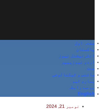
صفحہ اول
پاکستان
انٹرنیشنل نیوز
اردو نیوزپیپر
صحت
سائنس و ٹیکنالوجی
ہماری ٹیم
ہم سے رابطہ
English
نومبر 21, 2024