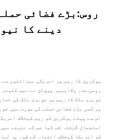
روس:بڑے فضائی حملے
دینے کا نیو
یوکرین کا روس پر امریکی میزائلوں سے ح
روسی صدر ولادیمیر پیوٹن نے نیو کلیئر 
جوہری ملک کا روس پر جوہری ملک کی حمای
پر کسی بڑے فضائی حملے کی صورت میں جوہ
اس سے پہلے یوکرین کو روس کیخلاف امریکی
استعمال گزشتہ شب کیا جس کے نتیجے میں 
کو امریکا کیخلاف انتباہ کے طور پر لیا 