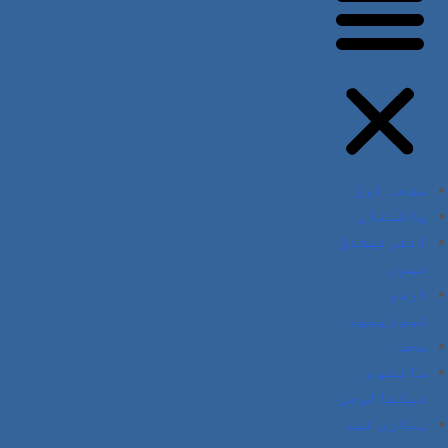
صفحہ اول
پاکستان
انٹرنیشنل
نیوز
اردو
نیوزپیپر
صحت
سائنس و
ٹیکنالوجی
ہماری ٹیم