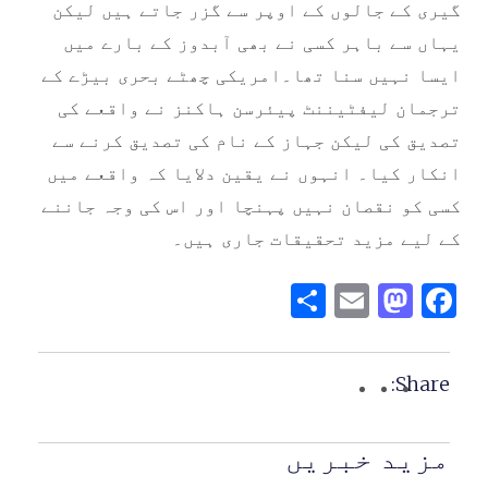
گیری کے جالوں کے اوپر سے گزر جاتے ہیں لیکن
یہاں سے باہر کسی نے بھی آبدوز کے بارے میں
ایسا نہیں سنا تھا۔امریکی چھٹے بحری بیڑے کے
ترجمان لیفٹیننٹ پیئرسن ہاکنز نے واقعے کی
تصدیق کی لیکن جہاز کے نام کی تصدیق کرنے سے
انکار کیا۔ انہوں نے یقین دلایا کہ واقعے میں
کسی کو نقصان نہیں پہنچا اور اس کی وجہ جاننے
کے لیے مزید تحقیقات جاری ہیں۔
Share
Mastodon
Email
Facebook
Share:
مزید خبریں