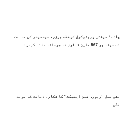
چائلڈ سیفٹی پروٹوکول کیخلاف ورزی، میکسیکو کی عدالت
نے میٹا پر 567 ملین ڈالرز کا جرمانہ عائد کردیا
نئی نسل ’’ریورس فلن ایفیکٹ‘‘ کا شکار، ذہانت کم ہونے
لگی