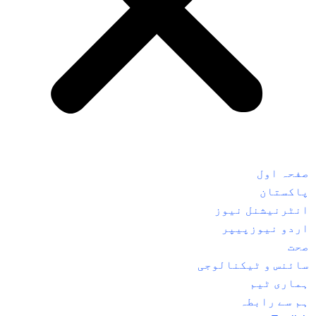
صفحہ اول
پاکستان
انٹرنیشنل نیوز
اردو نیوزپیپر
صحت
سائنس و ٹیکنالوجی
ہماری ٹیم
ہم سے رابطہ