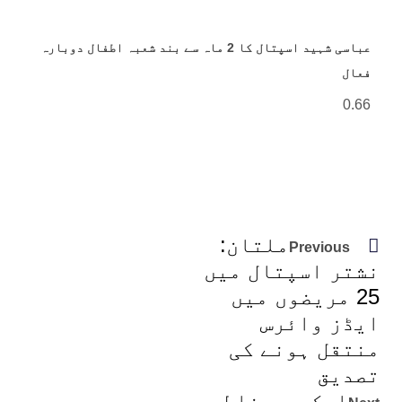
عباسی شہید اسپتال کا 2 ماہ سے بند شعبہ اطفال دوبارہ
فعال
ملتان:
Previous
نشتر اسپتال میں
25 مریضوں میں
ایڈز وائرس
منتقل ہونے کی
تصدیق
ایکس پر غلط