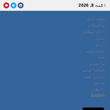
اگست 8, 2026
صفحہ اول
پاکستان
انٹرنیشنل
نیوز
اردو
نیوزپیپر
صحت
سائنس و
ٹیکنالوجی
ہماری ٹیم
ہم سے
رابطہ
English