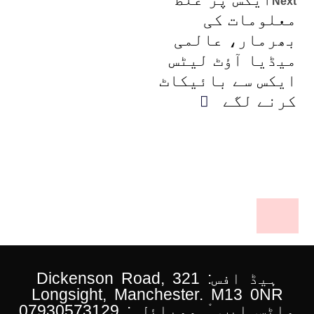
Next
معلومات کی
بھرمار، عالمی
میڈیا آؤٹ لیٹس
ایکس سے بائیکاٹ
کرنے لگے
ہیڈ افس: 321 Dickenson Road,
Longsight, Manchester. M13 0NR
واٹس ایپ ْ موبائل : 07930573129