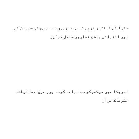
دنیا کی طاقتور ترین شمسی دوربین نے سورج کی حیران کن
اور انتہائی واضح تصاویر حاصل کرلیں
امریکا میں میکسیکو سے درآمد کردہ ہری مرچ صحت کیلئے
خطرناک قرار