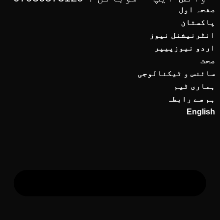
صفحہ اول
پاکستان
انٹرنیشنل نیوز
اردو نیوزپیپر
صحت
سائنس و ٹیکنالوجی
ہماری ٹیم
ہم سے رابطہ
English