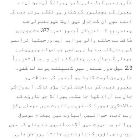
ناروے میں ایک ماہی گیر ہیرالڈ اینجن اپنے
معمول کے مچھلیوں کے شکار پر نکلے ہوئے تھے کہ
اتنے میں ان کے جال میں ایک غیرمعمولی شے
پھنسی جو کہ امریکی آبدوز تھی۔377 فٹ جوہری
طاقت سے چلنے والی یو ایس ایس ورجینیا ٹرامسو
کی بندرگاہ سے جا رہی تھی جب اس کے پروپیلرز
مچھلی کے جال میں پھنس گئے اور وہ جال تقریباً
2.3 میل دور سمندر میں گھسیٹتے ہوئے لے گئی۔
نارویجن کوسٹ گارڈ جو آبدوز کی حفاظت پر
معمور تھے، کو مداخلت کرنا پڑی تاکہ آبدوز کو
جال سے آزاد کیا جا سکے۔ہیرالڈ جو ناروے کے
مالانگین فجورڈ کے قریب ہالیبٹ میں مچھلی پکڑ
رہے تھے، جب انہیں اسبارے میں پیغام موصول
ہوا تو وہ حیرت میں آگئے۔انہوں نے بتای کہ میں
دوسرے جہازوں کے بارے میں جانتا ہوں جو ماہی