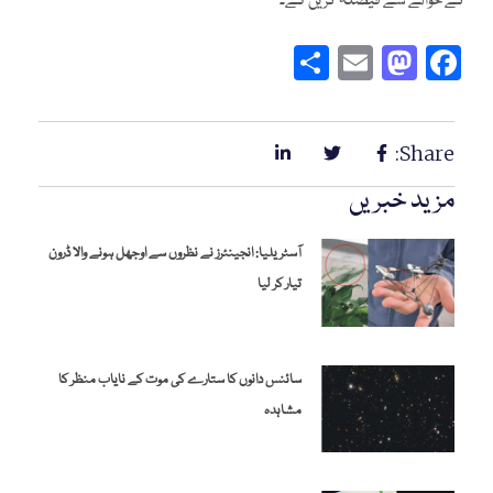
کے حوالے سے فیصلہ کریں گے۔
Share
Mastodon
Email
Facebook
Share:
مزید خبریں
آسٹریلیا: انجینئرز نے نظروں سے اوجھل ہونے والا ڈرون
تیار کر لیا
سائنس دانوں کا ستارے کی موت کے نایاب منظر کا
مشاہدہ