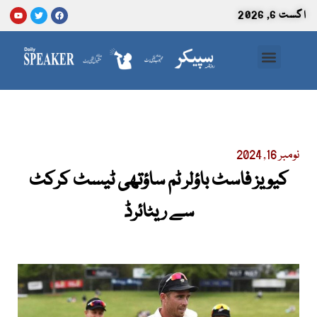
اگست 6, 2026
سائنس و ٹیکنالوجی
نومبر 16, 2024
کیویز فاسٹ باؤلر ٹم ساؤتھی ٹیسٹ کرکٹ
سے ریٹائرڈ