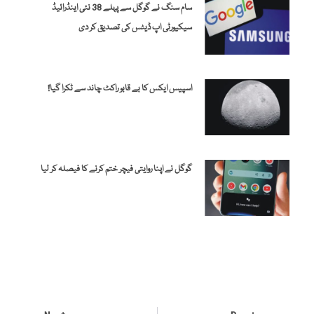
سام سنگ نے گوگل سے پہلے 38 نئی اینڈرائیڈ
سیکیورٹی اپ ڈیٹس کی تصدیق کر دی
اسپیس ایکس کا بے قابو راکٹ چاند سے ٹکرا گیا!
گوگل نے اپنا روایتی فیچر ختم کرنے کا فیصلہ کر لیا