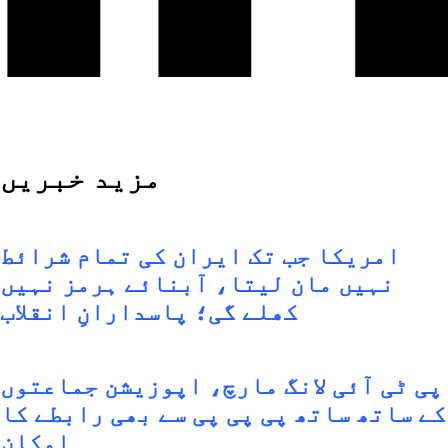
مزید خبریں
امریکا جب تک ایران کی تمام شرائط
نہیں مان لیتا، آبنائے ہرمز نہیں
کھلے گی؛ پاسدارانِ انقلاب
ی ٹی آئی لانگ مارچ، اپوزیشن جماعتوں
ے ساتھ ساتھ پی پی پی سے بھی رابطے کا
امکان