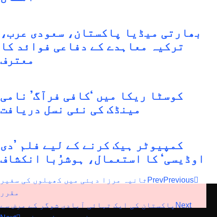
بھارتی میڈیا پاکستان، سعودی عرب،
ترکیہ معاہدے کے دفاعی فوائد کا
معترف
کوسٹا ریکا میں ‘کافی فرآگ’ نامی
مینڈک کی نئی نسل دریافت
کمپیوٹر ہیک کرنے کے لیے فلم ’دی
اوڈیسی‘ کا استعمال، ہوشرُبا انکشاف
Previous
Prev
ثانیہ مرزا دبئی میں کھیلوں کی سفیر
مقرر
Next
پاکستان کی ایک تہائی آبادی شوگر کے مرض سے