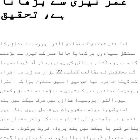
ہے، تحقیق
ایک نئی تحقیق کے مطابق الٹرا پروسیسڈ غذاؤں کا
مستقل بنیادوں پر کھایا جانا عمر کے تیزی سے بڑھنے
کا سبب ہو سکتا ہے۔اٹلی کی یونیورسٹی آف کیسامسیما
کے محققین نے مطالعے کیلیے 22 ہزار سے زیادہ افراد
کے ڈیٹا جائزہ لیا جس میں انہیں معلوم ہوا کہ الٹرا
روسیسڈ غذائیں عمر کے تیزی سے بڑھنے سے تعلق رکھتی
ہیں۔الٹرا پروسیسڈ غذاؤں میں صرف پیکٹ میں بند
اسنیکس یا میٹھے مشروبات ہی شامل نہیں بلکہ غیر
نقصان دہ دِکھنے والی اشیاء جیسے کہ وافر مقدار میں
نائی گئی یا پیکٹ میں بند بریڈ، فروٹ یوگرٹ، ناشتے
میں استعمال کیے جانے والے کچھ قسم کے دلیے یا گوشت