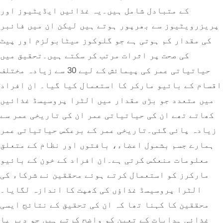
کے متبادل شامل ہیں۔یہ غذائیں ایڈیٹیوز اور
پریزرویٹیوز سے بھرپور ہوتے ہیں لیکن ان میں فائبر
کی مقدار کم ہوتی ہے جو گلوکوز میٹابولزم اور پیٹ
کی صحت پر اثرات مرتب کر سکتے ہیں۔تحقیق میں
حیاتیاتی عمر کی پیمائش کے لیے 30 سے زیادہ مختلف
قسام کے بائیو مارکر کا استعمال کیا گیا۔ ان افراد
میں متعدد جو بڑی مقدار میں الٹرا پروسیسڈ غذائیں
کھاتے تھے ان کی حیاتیاتی عمر ان کی تاریخی عمر سے
زیادہ پائی گئی۔تاریخی عمر کے برعکس حیاتیاتی عمر
ہمارے جسم بشمول اعضاء، بافتوں اور نظام کے متعلق
معلومات منعکس کرتی ہے۔ان افراد کے خون کے بائیو
مارکرز کو استعمال کرتے ہوئے محققین نے شرکاء کی
الٹرا پروسیسڈ غذاؤں کی کھپت کا اندازہ لگایا۔
محققین کا کہنا تھا کہ ان کی تحقیق کے نتائج ایسی
غذائی ہدایات کے تعین کو واضح کرتے ہیں جو دیر پا