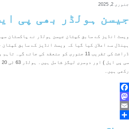
جنوری 2, 2025
جیسن ہولڈر بھی پی ای
ویسٹ انڈیز کے سابق کپتان جیسن ہولڈر نے پاکستان سپر ل
ڈرافٹ کی تقریب 11 جنوری کو منعقد کی جائ
رکھی ہیں۔
Facebook
Mastodon
Email
Share