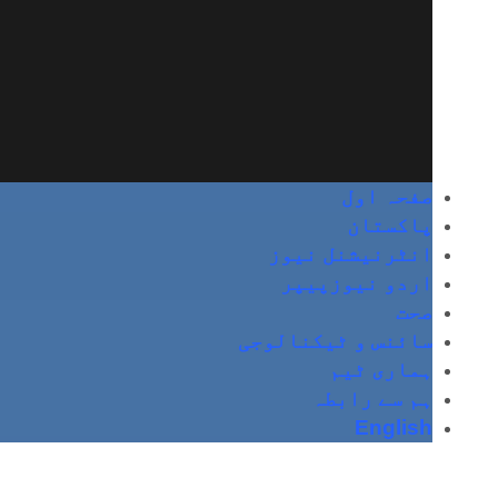
صفحہ اول
پاکستان
انٹرنیشنل نیوز
اردو نیوزپیپر
صحت
سائنس و ٹیکنالوجی
ہماری ٹیم
ہم سے رابطہ
English