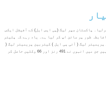
یار
لیا۔ پاکستان سپر لیگ (پی ایس ایل) کے آفیشل ایکس
ے 10 ویں ایڈیشن کے پلیئر ڈرافٹ کیلئے باضابطہ طور پر سائن اپ کر لیا ہے۔ یاد رہے کہ پلیئر
نڈین پریمیئر لیگ ( آئی پی ایل ) کیئربین پریمیئر لیگ (
سی پی ایل ) اور دوسری لیگز شامل ہیں۔ ہولڈر 63 ٹی 20 انٹرنیشنل میچز میں ویسٹ انڈیز کی نمائندگی کر چکے ہیں جن میں انہوں نے 491 رنز اور 66 وکٹیں حاصل کر