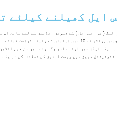
س ایل کھیلنے کیلئے ت
یگ ( پی ایس ایل ) کے دسویں ایڈیشن کے لئے سائن اپ کر
ہینڈل سے اعلان کیا گیا کہ ویسٹ انڈیز کے سابق کپتان جیسن ہولڈر ن
ے گی۔ تاہم وہ دیگر لیگز میں اپنا جادو جگا چکے ہیں جن میں ا