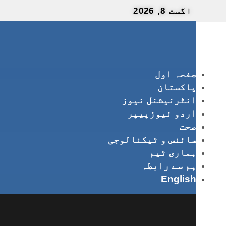
اگست 8, 2026
صفحہ اول
پاکستان
انٹرنیشنل نیوز
اردو نیوزپیپر
صحت
سائنس و ٹیکنالوجی
ہماری ٹیم
ہم سے رابطہ
English