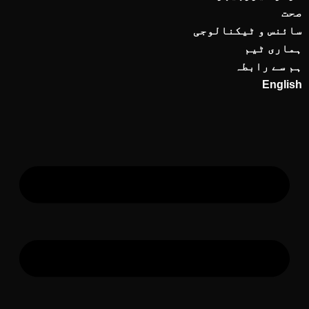
صحت
سائنس و ٹیکنالوجی
ہماری ٹیم
ہم سے رابطہ
English