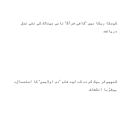
کوسٹا ریکا میں ‘کافی فرآگ’ نامی مینڈک کی نئی نسل
دریافت
کمپیوٹر ہیک کرنے کے لیے فلم ’دی اوڈیسی‘ کا استعمال،
ہوشرُبا انکشاف