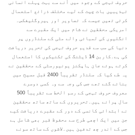
حروف تہجی کے وجود میں آنے سے بہت پہلے انسانی
تہذیبیں بات چیت کے لیے مختلف ذرائع استعمال
کرتی تھیں جیسے کہ تصاویر اور ہیروگلیفکس۔
امریکی محققین نے شام میں ایک مقبرے سے
انگلیوں کی لمبائی والے مٹی کے سلنڈروں پر
دنیا کی سب سے قدیم حروف تہجی کی تحریر دریافت
کی ہے۔کاربن 14 ڈیٹنگ کی تکنیکوں کا استعمال
کرتے ہوئے جان ہاپکنز یونیورسٹی کے محققین نے
یہ طے کیا کہ سلنڈر تقریباً 2400 قبل مسیح میں
بنائے گئے تھے جس کی وجہ سے وہ کسی دوسرے
معروف حروف تہجی کے رسم الخط سے تقریباً 500
سال پرانے ہیں۔تحریروں کے ساتھ ساتھ محققین
نے ابتدائی کانسی کے دور کے مقبرے دریافت کیے
جن میں ایک اچھی طرح سے محفوظ قبر بھی شامل ہے
جس کے اندر چھ تدفین ہیں۔لاشوں کے ساتھ سونے