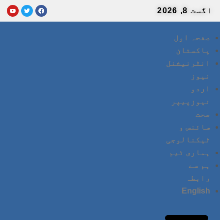
اگست 8, 2026
صفحہ اول
پاکستان
انٹرنیشنل
نیوز
اردو
نیوزپیپر
صحت
سائنس و
ٹیکنالوجی
ہماری ٹیم
ہم سے
رابطہ
English