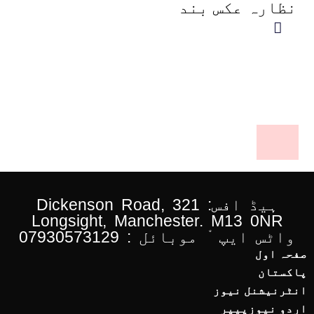
نظارہ عکس بند
ہیڈ افس: 321 Dickenson Road,
Longsight, Manchester. M13 0NR
واٹس ایپ ْ موبائل : 07930573129
صفحہ اول
پاکستان
انٹرنیشنل نیوز
اردو نیوزپیپر