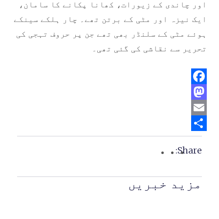
اور چاندی کے زیورات، کھانا پکانے کا سامان،
ایک نیزہ اور مٹی کے برتن تھے۔ چار ہلکے سینکے
ہوئے مٹی کے سلنڈر بھی تھے جن پر حروف تہجی کی
تحریر سے نقاشی کی گئی تھی۔
Facebook
Mastodon
Email
Share
Share:
مزید خبریں