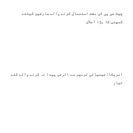
چیٹ جی پی ٹی مفت استعمال کرنے والے صارفین کیلئے
کمپنی کا بڑا اعلان
امریکا: جینیاتی ترمیم سے الرجی پیدا نہ کرنے والے کتے
تیار