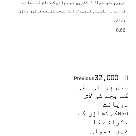
خیبرپختونخوا؛ ڈاکٹروں کو دوائی کے نام کے بجائے
فارمولہ لکھنے، کمپیوٹرائز نسخے کیلئے قانون سازی
پرغور
32،000
Previous
سال پرانی بلی
کے بچے کی لاش
دریافت
کہکشاؤں کے
Next
ٹکرانے کا
غیرمعمولی