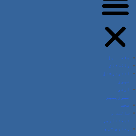
صفحہ اول
پاکستان
انٹرنیشنل
نیوز
اردو
نیوزپیپر
صحت
سائنس و
ٹیکنالوجی
ہماری ٹیم