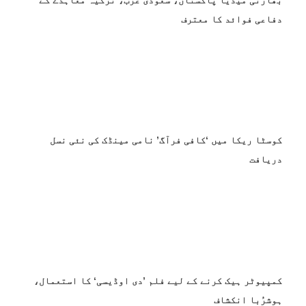
دفاعی فوائد کا معترف
کوسٹا ریکا میں ‘کافی فرآگ’ نامی مینڈک کی نئی نسل
دریافت
کمپیوٹر ہیک کرنے کے لیے فلم ’دی اوڈیسی‘ کا استعمال،
ہوشرُبا انکشاف