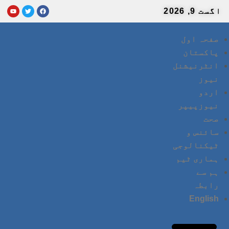
اگست 9, 2026
صفحہ اول
پاکستان
انٹرنیشنل
نیوز
اردو
نیوزپیپر
صحت
سائنس و
ٹیکنالوجی
ہماری ٹیم
ہم سے
رابطہ
English