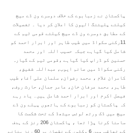
پاکستان نے زمبابوے کے خلاف دوسرے ون ڈے میچ
کیلئے پلیئنگ الیون کا اعلان کر دیا ۔ تفصیلات
کے مطابق دوسرے ون ڈے میچ کیلئے قومی ٹیم کے
11رکنی سکواڈ میں طیب طاہر اور ابرار احمد کو
شامل کیا گیاہے جبکہ حسیب اللہ اور محمد
حسنین کو ڈراپ کیا گیاہے ،قومی ٹیم کے گیارہ
رکنی سکواڈ میں صائم ایوب، عبداللہ شفیق،
کامران غلام ، محمد رضوان، سلمان علی آغا، طیب
طاہر، محمد عرفان خان، عامر جمال، حارث روف،
فیصل اکرم اور ابرار احمد شامل ہیں۔ یاد رہے
کہ پاکستان کو زمبابوے کے ہاتھوں پہلے ون ڈے
میچ میں ڈک ورتھ لوئس میتھڈ کے تحت شکست کا
سامنا کرنا پڑا تھا ، پاکستان 206 رنز کے ہدف
کے تعاقب میں 6 وکٹوں کے نقصان پر 60 رنز بنانے