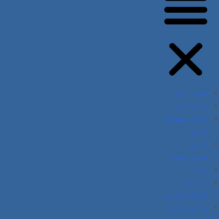
صفحہ اول
پاکستان
انٹرنیشنل
نیوز
اردو
نیوزپیپر
صحت
سائنس و
ٹیکنالوجی
ہماری ٹیم