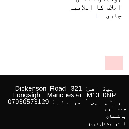
اجلاس کا اعلامیہ
جاری
ہیڈ افس: 321 Dickenson Road,
Longsight, Manchester. M13 0NR
واٹس ایپ ْ موبائل : 07930573129
صفحہ اول
پاکستان
انٹرنیشنل نیوز