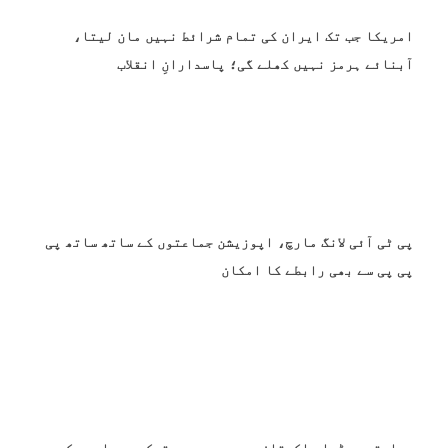
امریکا جب تک ایران کی تمام شرائط نہیں مان لیتا،
آبنائے ہرمز نہیں کھلے گی؛ پاسدارانِ انقلاب
پی ٹی آئی لانگ مارچ، اپوزیشن جماعتوں کے ساتھ ساتھ پی
پی پی سے بھی رابطے کا امکان
بھارتی میڈیا پاکستان، سعودی عرب، ترکیہ معاہدے کے