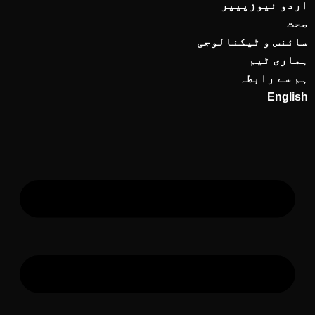
اردو نیوزپیپر
صحت
سائنس و ٹیکنالوجی
ہماری ٹیم
ہم سے رابطہ
English