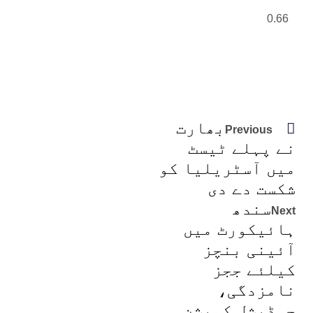
بھارت
Previous
نے پہلے ٹیسٹ
میں آسٹریلیا کو
شکست دے دی
سندھ
Next
ہائیکورٹ میں
آئینی بنچز
کیلئے ججز
نامزدگی،
جوڈیشل کمیشن