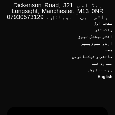
ہیڈ افس: 321 Dickenson Road,
Longsight, Manchester. M13 0NR
واٹس ایپ ْ موبائل : 07930573129
صفحہ اول
پاکستان
انٹرنیشنل نیوز
اردو نیوزپیپر
صحت
سائنس و ٹیکنالوجی
ہماری ٹیم
ہم سے رابطہ
English