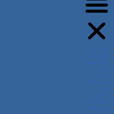
صفحہ اول
پاکستان
انٹرنیشنل
نیوز
اردو
نیوزپیپر
صحت
سائنس و
ٹیکنالوجی
ہماری ٹیم