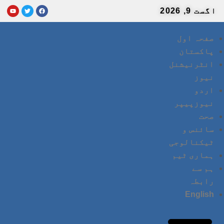
اگست 9, 2026
صفحہ اول
پاکستان
انٹرنیشنل
نیوز
اردو
نیوزپیپر
صحت
سائنس و
ٹیکنالوجی
ہماری ٹیم
ہم سے
رابطہ
English