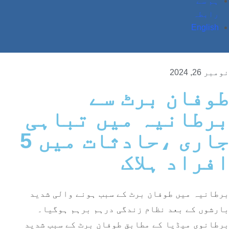
ہم سے
رابطہ
English
نومبر 26, 2024
طوفان برٹ سے
برطانیہ میں تباہی
جاری ،حادثات میں 5
افراد ہلاک
برطانیہ میں طوفان برٹ کے سبب ہونے والی شدید
بارشوں کے بعد نظام زندگی درہم برہم ہوگیا۔
برطانوی میڈیا کے مطابق طوفان برٹ کے سبب شدید