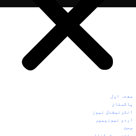
صفحہ اول
پاکستان
انٹرنیشنل نیوز
اردو نیوزپیپر
صحت
سائنس و ٹیکنالوجی