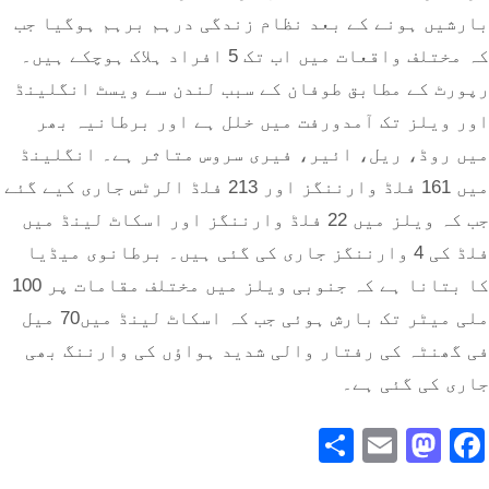
بارشیں ہونے کے بعد نظام زندگی درہم برہم ہوگیا جب
کہ مختلف واقعات میں اب تک 5 افراد ہلاک ہوچکے ہیں۔
رپورٹ کے مطابق طوفان کے سبب لندن سے ویسٹ انگلینڈ
اور ویلز تک آمدورفت میں خلل ہے اور برطانیہ بھر
میں روڈ، ریل، ائیر، فیری سروس متاثر ہے۔ انگلینڈ
میں 161 فلڈ وارننگز اور 213 فلڈ الرٹس جاری کیے گئے
جب کہ ویلز میں 22 فلڈ وارننگز اور اسکاٹ لینڈ میں
فلڈ کی 4 وارننگز جاری کی گئی ہیں۔ برطانوی میڈیا
کا بتانا ہے کہ جنوبی ویلز میں مختلف مقامات پر 100
ملی میٹر تک بارش ہوئی جب کہ اسکاٹ لینڈ میں70 میل
فی گھنٹہ کی رفتار والی شدید ہواؤں کی وارننگ بھی
جاری کی گئی ہے۔
Share
Mastodon
Email
Facebook