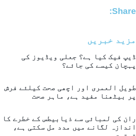
Share:
مزید خبریں
ڈیپ فیک کیا ہے؟ جعلی ویڈیوز کی
پہچان کیسے کی جائے؟
طویل العمری اور اچھی صحت کیلئے فرش
پر بیٹھنا مفید ہے، ماہر صحت
ران کی لمبائی سے ذیابیطس کے خطرے کا
اندازہ لگانے میں مدد مل سکتی ہے،
تحقیق