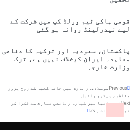
قومی ہاکی ٹیم ورلڈ کپ میں شرکت کے
لیے نیدرلینڈ روانہ ہو گئی
پاکستان، سعودیہ اور ترکیہ کا دفاعی
معاہدہ ایران کیخلاف نہیں ہے، ترک
وزارت خارجہ
Previous
موسلادھار بارش میں خانہ کعبہ کے روح پرور
مناظر، ویڈیو وائرل
Next
لتھوانیا میں طیارہ رہائشی عمارت سے ٹکرا کر
تباہ، پائلٹ ہلاک