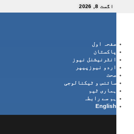
اگست 8, 2026
صفحہ اول
پاکستان
انٹرنیشنل نیوز
اردو نیوزپیپر
صحت
سائنس و ٹیکنالوجی
ہماری ٹیم
ہم سے رابطہ
English