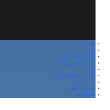
صفحہ اول
پاکستان
انٹرنیشنل نیوز
اردو نیوزپیپر
صحت
سائنس و ٹیکنالوجی
ہماری ٹیم
ہم سے رابطہ
English