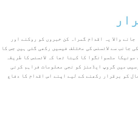
رار
 جانے والا یہ اقدام گمراہ کن خبروں کو روکنے اور
 جانب سے لائسنس کی مختلف فیسیں رکھی گئی ہیں جس کا
ا گیا ہے۔زمبابوے کی وزیر اطلاعات مونیکا مٹسوانگوا کا کہنا تھا کہ لائسنس کا طریقہ
وسیس میں گروپ ایڈمنز کو نجی معلومات فراہم کرنی
ال کو برقرار رکھنے کے لیے اپنے اس اقدام کا دفاع