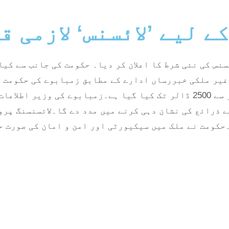
 لیے ’لائسنس‘ لازمی ق
نس کی نئی شرط کا اعلان کر دیا۔ حکومت کی جانب سے کیا
یر ملکی خبررساں ادارے کے مطابق زمبابوے کی حکومت کی
تعلق گروپ کی نوعیت پر ہے۔ لائسنس فیس کا تعین 50 ڈالر سے 2500 ڈالر تک کی
ے ذرائع کی نشان دہی کرنے میں مدد دے گا۔لائسنسنگ پر
حکومت نے ملک میں سیکیورٹی اور امن و امان کی صورت ح