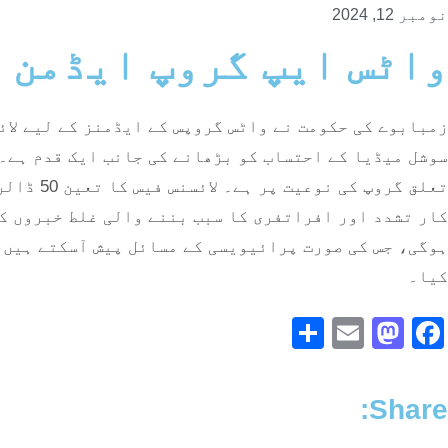
نومبر 12, 2024
واٹس ایپ گروپ ایڈمن کے
زمبابوے کی حکومت نے واٹس گروپس کے ایڈمنز کے لیے لائس
سوشل میڈیا کے احتساب کو بڑھانے کی جانب ایک قدم ہے۔غ
کار تشدد اور افراتفری کا سبب بننے والی غلط خبروں ک
ہوگی، جس کی صورت پرائیویسی کے مسائل پیش آسکتے ہیں۔
کیا۔
Share
Mastodon
Email
Facebook
Share: