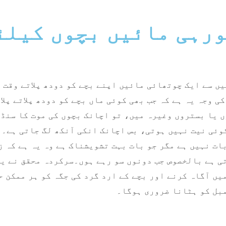
ورہی مائیں بچوں کیلئ
میں سے ایک چوتھائی مائیں اپنے بچے کو دودھ پلاتے وقت
 وجہ یہ ہے کہ جب بھی کوئی ماں بچے کو دودھ پلاتے پلا
ے کی کوئی نیت نہیں ہوتی، بس اچانک انکی آنکھ لگ جاتی ہ
ات نہیں ہے مگر جو بات بہت تشویشناک ہے وہ یہ ہے کہ ز
تی ہے بالخصوص جب دونوں سو رہے ہوں۔سرکردہ محقق نے ی
یں آگاہ کرنے اور بچے کے ارد گرد کی جگہ کو ہر ممکن ح
مبل کو ہٹانا ضروری ہوگا۔