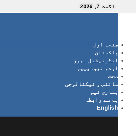
اگست 7, 2026
صفحہ اول
پاکستان
انٹرنیشنل نیوز
اردو نیوزپیپر
صحت
سائنس و ٹیکنالوجی
ہماری ٹیم
ہم سے رابطہ
English