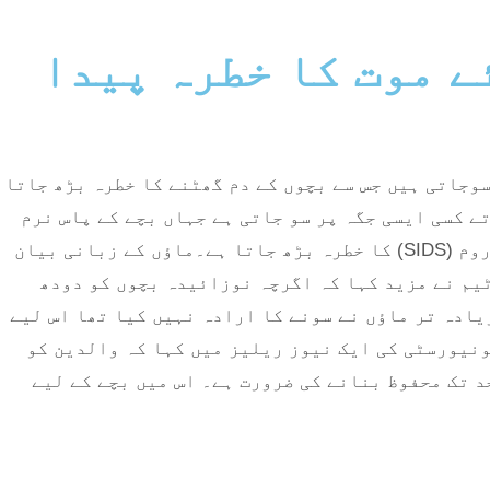
ے موت کا خطرہ پیدا
 سوجاتی ہیں جس سے بچوں کے دم گھٹنے کا خطرہ بڑھ جاتا
تے کسی ایسی جگہ پر سو جاتی ہے جہاں بچے کے پاس نرم
کشن اور تنگ ماحول ہوتا ہے جیسا کہ صوفوں، نرم کرسیوں یا بستروں وغیرہ میں، تو اچانک بچوں کی موت کا سنڈروم (SIDS) کا خطرہ بڑھ جاتا ہے۔ماؤں کے زبانی بیان
ے۔ٹیم نے مزید کہا کہ اگرچہ نوزائیدہ بچوں کو دودھ
یادہ تر ماؤں نے سونے کا ارادہ نہیں کیا تھا اس لیے
ونیورسٹی کی ایک نیوز ریلیز میں کہا کہ والدین کو
د تک محفوظ بنانے کی ضرورت ہے۔ اس میں بچے کے لیے