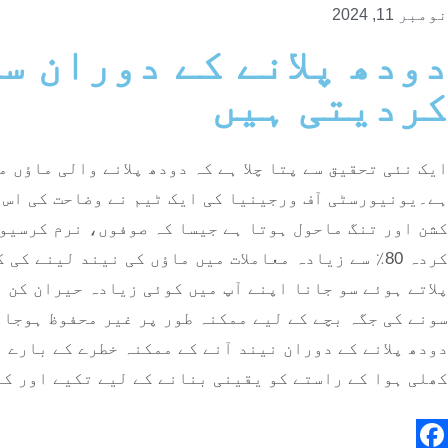
نومبر 11, 2024
دودھ پلانے کے دوران س
کردیتی ہیں
ایک نئی تحقیق سے پتا چلا ہے کہ دودھ پلانے والی ماؤں 
ہے۔یونیورسٹی آف ورجینیا کی ایک ٹیم نے وضاحت کی اس کی
کردہ 80٪ سے زیادہ معاملات میں ماؤں کی نیند لین
پلاتے ہوئے سو جانا اپنے آپ میں کوئی زیادہ حیران کن ب
سونے کی جگہ بچے کے لیے ممکنہ طور پر غیر محفوظ ہوجا
دودھ پلانے کے دوران نیند آنے کے ممکنہ خطرے کے بارے م
کھلی ہوا کے راستے کو یقینی بنانے کے لیے تکیے اور ک