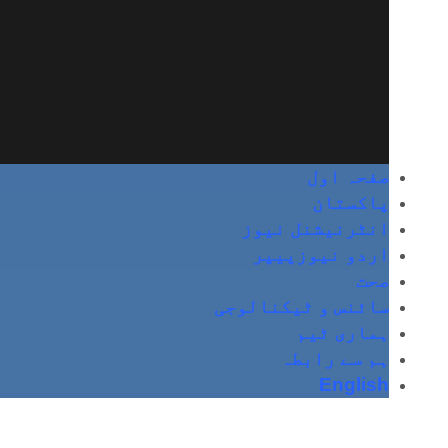
صفحہ اول
پاکستان
انٹرنیشنل نیوز
اردو نیوزپیپر
صحت
سائنس و ٹیکنالوجی
ہماری ٹیم
ہم سے رابطہ
English