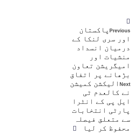
پاکستان
Previous
اور سری لنکا کے
درمیان انسداد
منشیات اور
امیگریشن تعاون
بڑھانے پر اتفاق
الیکشن کمیشن
Next
نے کالعدم ٹی
ایل پی کے انٹرا
پارٹی انتخابات
سے متعلق فیصلہ
محفوظ کر لیا