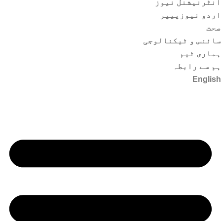
انٹرنیشنل نیوز
اردو نیوزپیپر
صحت
سائنس و ٹیکنالوجی
ہماری ٹیم
ہم سے رابطہ
English