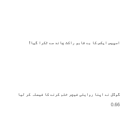
اسپیس ایکس کا بے قابو راکٹ چاند سے ٹکرا گیا!
گوگل نے اپنا روایتی فیچر ختم کرنے کا فیصلہ کر لیا