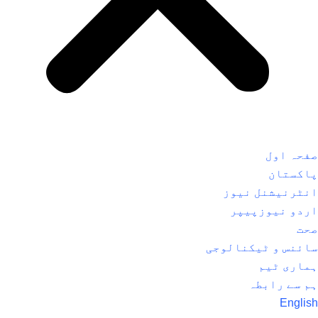
صفحہ اول
پاکستان
انٹرنیشنل نیوز
اردو نیوزپیپر
صحت
سائنس و ٹیکنالوجی
ہماری ٹیم
ہم سے رابطہ
English