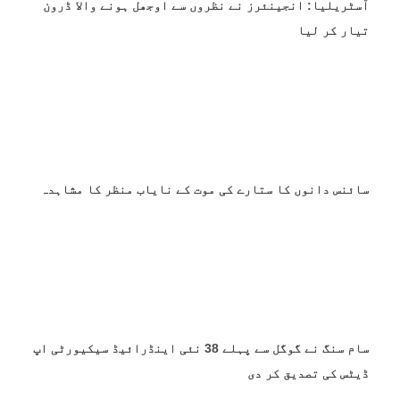
آسٹریلیا: انجینئرز نے نظروں سے اوجھل ہونے والا ڈرون
تیار کر لیا
سائنس دانوں کا ستارے کی موت کے نایاب منظر کا مشاہدہ
سام سنگ نے گوگل سے پہلے 38 نئی اینڈرائیڈ سیکیورٹی اپ
ڈیٹس کی تصدیق کر دی