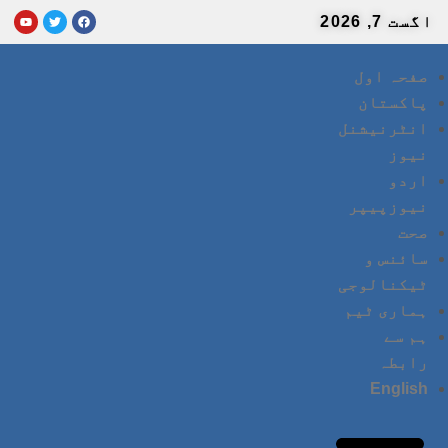
اگست 7, 2026
صفحہ اول
پاکستان
انٹرنیشنل
نیوز
اردو
نیوزپیپر
صحت
سائنس و
ٹیکنالوجی
ہماری ٹیم
ہم سے
رابطہ
English