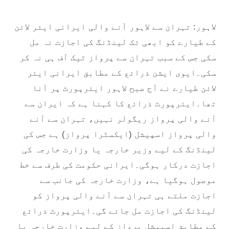
لاہور: تہران سے لاہور آنے والی ایرانی ایئر لائن
کے طیارے کو ابھی تک لینڈنگ کی اجازت نہ مل
سکی جس کے سبب تہران سے پرواز ٹیک آف ہی نہ کر
سکی۔ایوی ایشن ذرائع کے مطابق ایرانی ایئر
لائن طیارے نے آج صبح لاہور ایئرپورٹ پر آنا
تھا۔ایئرپورٹ ذرائع کا کہنا ہے کہ ایران سے
آنے والی پرواز ریگولر نہیں، تہران سے آنے
والی پرواز اسپیشل (ایکسٹرا پرواز) ہے جس کی
لینڈنگ کے لیے وزیر خارجہ یا وزارت خارجہ کی
اجازت درکار ہوگی۔ایرانی حکومت کی طرف سے خط
موصول ہوگیا ہے، وزارت خارجہ کی جانب سے
اجازت ملتے ہی تہران سے آنے والی پرواز کو
لینڈنگ کی اجازت مل جائے گی۔ایئرپورٹ ذرائع
کے مطابق اسپیشل پرواز کے لیے وزارت خارجہ یا