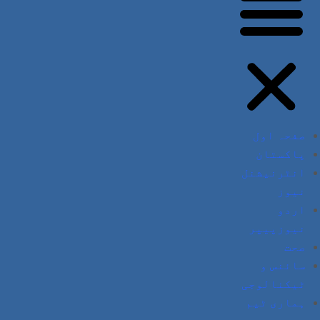
صفحہ اول
پاکستان
انٹرنیشنل
نیوز
اردو
نیوزپیپر
صحت
سائنس و
ٹیکنالوجی
ہماری ٹیم