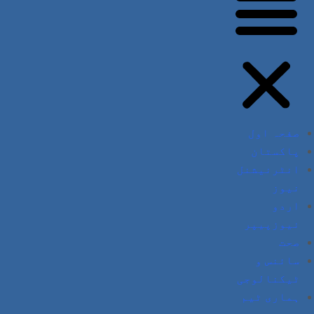
صفحہ اول
پاکستان
انٹرنیشنل
نیوز
اردو
نیوزپیپر
صحت
سائنس و
ٹیکنالوجی
ہماری ٹیم