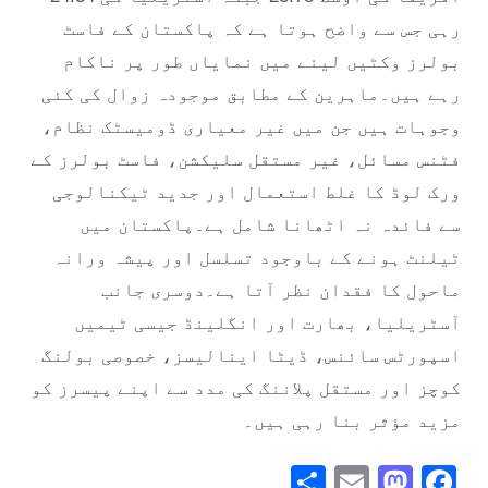
رہی جس سے واضح ہوتا ہے کہ پاکستان کے فاسٹ
بولرز وکٹیں لینے میں نمایاں طور پر ناکام
رہے ہیں۔ماہرین کے مطابق موجودہ زوال کی کئی
وجوہات ہیں جن میں غیر معیاری ڈومیسٹک نظام،
فٹنس مسائل، غیر مستقل سلیکشن، فاسٹ بولرز کے
ورک لوڈ کا غلط استعمال اور جدید ٹیکنالوجی
سے فائدہ نہ اٹھانا شامل ہے۔پاکستان میں
ٹیلنٹ ہونے کے باوجود تسلسل اور پیشہ ورانہ
ماحول کا فقدان نظر آتا ہے۔دوسری جانب
آسٹریلیا، بھارت اور انگلینڈ جیسی ٹیمیں
اسپورٹس سائنس، ڈیٹا اینالیسز، خصوصی بولنگ
کوچز اور مستقل پلاننگ کی مدد سے اپنے پیسرز کو
مزید مؤثر بنا رہی ہیں۔
Share
Mastodon
Email
Facebook