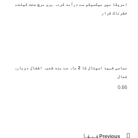
امریکا میں میکسیکو سے درآمد کردہ ہری مرچ صحت کیلئے
خطرناک قرار
عباسی شہید اسپتال کا 2 ماہ سے بند شعبہ اطفال دوبارہ
فعال
فیفا
Previous