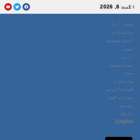
اگست 8, 2026
صفحہ اول
پاکستان
انٹرنیشنل
نیوز
اردو
نیوزپیپر
صحت
سائنس و
ٹیکنالوجی
ہماری ٹیم
ہم سے
رابطہ
English