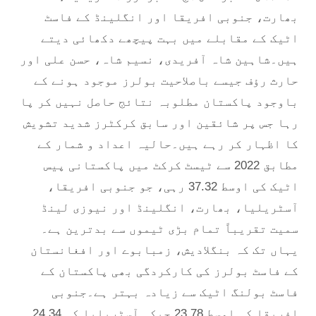
بھارت، جنوبی افریقا اور انگلینڈ کے فاسٹ
اٹیک کے مقابلے میں بہت پیچھے دکھائی دیتے
ہیں۔شاہین شاہ آفریدی، نسیم شاہ، حسن علی اور
حارث رؤف جیسے باصلاحیت بولرز موجود ہونے کے
باوجود پاکستان مطلوبہ نتائج حاصل نہیں کر پا
رہا جس پر شائقین اور سابق کرکٹرز شدید تشویش
کا اظہار کر رہے ہیں۔حالیہ اعداد و شمار کے
مطابق 2022 سے ٹیسٹ کرکٹ میں پاکستانی پیس
اٹیک کی اوسط 37.32 رہی، جو جنوبی افریقا،
آسٹریلیا، بھارت، انگلینڈ اور نیوزی لینڈ
سمیت تقریباً تمام بڑی ٹیموں سے بدترین ہے۔
یہاں تک کہ بنگلادیش، زمبابوے اور افغانستان
کے فاسٹ بولرز کی کارکردگی بھی پاکستان کے
فاسٹ بولنگ اٹیک سے زیادہ بہتر ہے۔جنوبی
افریقا کی اوسط 23.78 جبکہ آسٹریلیا کی 24.34