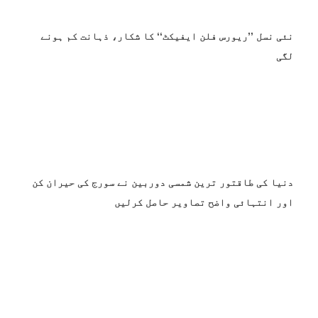
نئی نسل ’’ریورس فلن ایفیکٹ‘‘ کا شکار، ذہانت کم ہونے
لگی
دنیا کی طاقتور ترین شمسی دوربین نے سورج کی حیران کن
اور انتہائی واضح تصاویر حاصل کرلیں