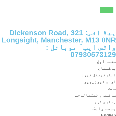
ہیڈ افس: 321 Dickenson Road,
Longsight, Manchester. M13 0NR
واٹس ایپ ْ موبائل :
07930573129
صفحہ اول
پاکستان
انٹرنیشنل نیوز
اردو نیوزپیپر
صحت
سائنس و ٹیکنالوجی
ہماری ٹیم
ہم سے رابطہ
English