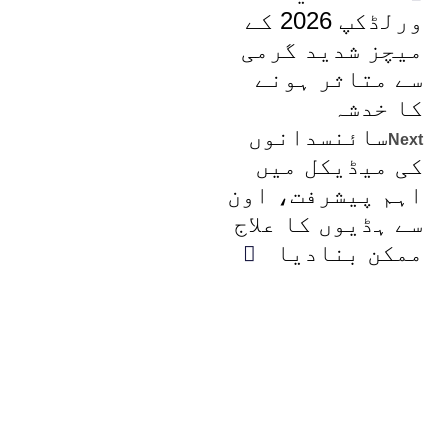
ورلڈکپ 2026 کے
میچز شدید گرمی
سے متاثر ہونے
کا خدشہ
سائنسدانوں
Next
کی میڈیکل میں
اہم پیشرفت، اون
سے ہڈیوں کا علاج
ممکن بنادیا