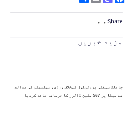
Share:
مزید خبریں
چائلڈ سیفٹی پروٹوکول کیخلاف ورزی، میکسیکو کی عدالت
نے میٹا پر 567 ملین ڈالرز کا جرمانہ عائد کردیا