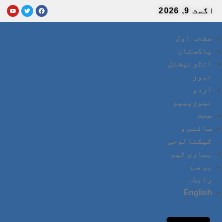
اگست 9, 2026
صفحہ اول
پاکستان
انٹرنیشنل
نیوز
اردو
نیوزپیپر
صحت
سائنس و
ٹیکنالوجی
ہماری ٹیم
ہم سے
رابطہ
English