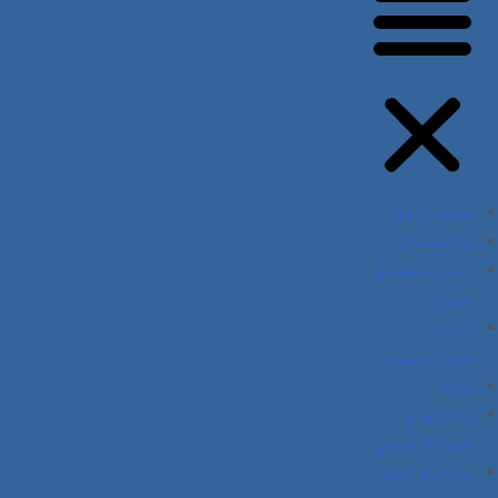
صفحہ اول
پاکستان
انٹرنیشنل
نیوز
اردو
نیوزپیپر
صحت
سائنس و
ٹیکنالوجی
ہماری ٹیم