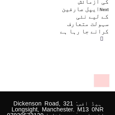
کی آزمائش
ایپل صارفین
Next
کے لیے نئی
سہولت متعارف
کرانے جا رہا ہے
ہیڈ افس: 321 Dickenson Road,
Longsight, Manchester. M13 0NR