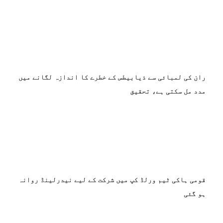
ران کی لمبائی سے ذیابیطس کے خطرے کا اندازہ لگانے میں
مدد مل سکتی ہے، تحقیق
قومی ہاکی ٹیم ورلڈ کپ میں شرکت کے لیے نیدرلینڈ روانہ
ہو گئی