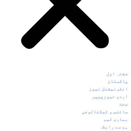
صفحہ اول
پاکستان
انٹرنیشنل نیوز
اردو نیوزپیپر
صحت
سائنس و ٹیکنالوجی
ہماری ٹیم
ہم سے رابطہ