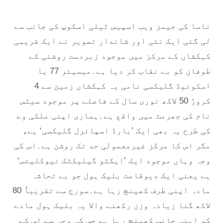
ناسا کی جیمز ویب اسپیس ٹیلی اسکوپ کی جانب سے
لی گئی ایک نئی اور شاندار تصویر نے ایک قریبی
کہکشاں کے مرکز میں موجود زبردست روشنی کے
طوفان کو بے نقاب کر دیا ہے۔میسیئر 77 یا
اسکوئیڈ گلیکسی نامی یہ کہکشاں زمین سے 4
کروڑ 50 لاکھ نوری سال کے فاصلے پر موجود سیٹس
نام کی جھرمٹ میں واقع ہے۔ہماری اپنی ملکی وے
کی طرح یہ بھی ایک ’بارڈ اسپائرل گلیکسی‘ ہے،
مگر اس کا مرکز غیرمعمولی حد تک روشن ہے۔اس کی
وجہ وہاں موجود ایک ’ایکٹو گیلیکٹک نیوکلیئس‘
ہے یعنی ایک دیوقامت بلیک ہول جو بے تحاشہ
مادہ اپنی طرف کھینچ رہا ہے۔سورج سے تقریباً 80
لاکھ گنا زیادہ وزن رکھنے والا یہ بلیک ہول مادے
کو اپنی جانب کھینچ رہا ہے جس کی وجہ سے اس کے