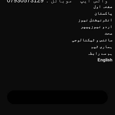
واٹس ایپ ْ موبائل : 07930573129
صفحہ اول
پاکستان
انٹرنیشنل نیوز
اردو نیوزپیپر
صحت
سائنس و ٹیکنالوجی
ہماری ٹیم
ہم سے رابطہ
English