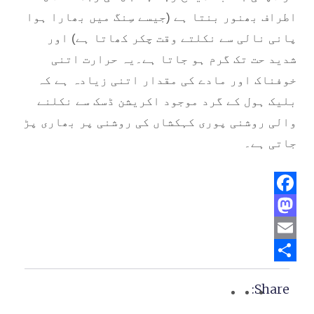
اطراف بھنور بنتا ہے (جیسے سِنگ میں بھارا ہوا
پانی نالی سے نکلتے وقت چکر کھاتا ہے) اور
شدید حت تک گرم ہو جاتا ہے۔یہ حرارت اتنی
خوفناک اور مادے کی مقدار اتنی زیادہ ہے کہ
بلیک ہول کے گرد موجود اکریشن ڈسک سے نکلنے
والی روشنی پوری کہکشاں کی روشنی پر بھاری پڑ
جاتی ہے۔
Facebook
Mastodon
Email
Share
Share: