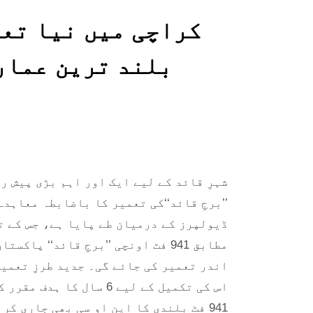
کراچی میں نیا تع
بلند ترین عمارت
شہرِ قائد کے لیے ایک اور اہم بڑی پیش ر
’’برجِ قائد‘‘کی تعمیر کا باضابطہ معاہد
مطابق 941 فٹ اونچی ’’برجِ قائد‘‘
اس کی تکمیل کے لیے 6 س
941 فٹ بلندی کا این او سی بھی جاری ک