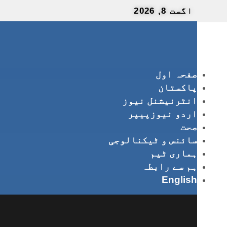
اگست 8, 2026
صفحہ اول
پاکستان
انٹرنیشنل نیوز
اردو نیوزپیپر
صحت
سائنس و ٹیکنالوجی
ہماری ٹیم
ہم سے رابطہ
English