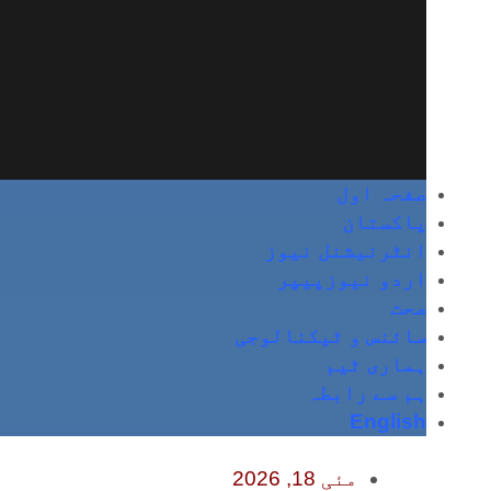
صفحہ اول
پاکستان
انٹرنیشنل نیوز
اردو نیوزپیپر
صحت
سائنس و ٹیکنالوجی
ہماری ٹیم
ہم سے رابطہ
English
مئی 18, 2026