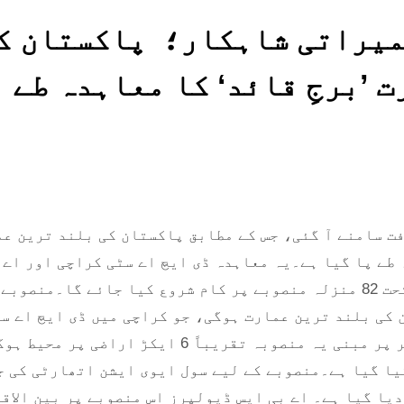
میراتی شاہکار؛ پاکستان ک
 ’برجِ قائد‘ کا معاہدہ طے
فت سامنے آ گئی، جس کے مطابق پاکستان کی بلند ترین ع
ہ طے پا گیا ہے۔یہ معاہدہ ڈی ایچ اے سٹی کراچی اور اے 
ڈیولپرز کے درمیان طے پایا ہے، جس کے تحت 82 منزلہ منصوبے پر کام شروع کیا جائے گا۔منصو
 پاکستان کی بلند ترین عمارت ہوگی، جو کراچی میں ڈی ایچ اے س
اندر تعمیر کی جائے گی۔ جدید طرزِ تعمیر پر مبنی یہ منصوبہ تقریباً 6 ایکڑ اراض
ال کا ہدف مقرر کیا گیا ہے۔منصوبے کے لیے سول ایوی ایشن اتھارٹی کی
ر دیا گیا ہے۔ اے بی ایس ڈیولپرز اس منصوبے پر بین الاق