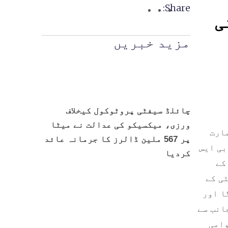
Share:
ی
مزید خبریں
چائلڈ سیفٹی پروٹوکول کیخلاف
ورزی، میکسیکو کی عدالت نے میٹا
مارت
پر 567 ملین ڈالرز کا جرمانہ عائد
بی ایس
کردیا
بے کے
ٹی کے
ی پر محیط ہوگا اور
 جانب سے
وامی