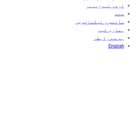
اردو نیوزپیپر
صحت
سائنس و ٹیکنالوجی
ہماری ٹیم
ہم سے رابطہ
English