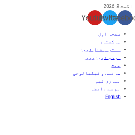
اگست 9, 2026
Youtube
Twitter
Facebo
صفحہ اول
پاکستان
انٹرنیشنل نیوز
اردو نیوزپیپر
صحت
سائنس و ٹیکنالوجی
ہماری ٹیم
ہم سے رابطہ
English