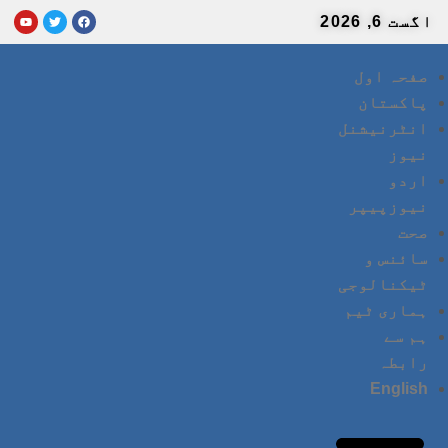
اگست 6, 2026
صفحہ اول
پاکستان
انٹرنیشنل
نیوز
اردو
نیوزپیپر
صحت
سائنس و
ٹیکنالوجی
ہماری ٹیم
ہم سے
رابطہ
English