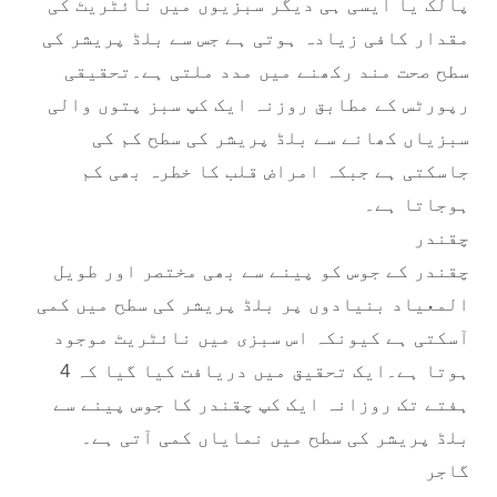
پالک یا ایسی ہی دیگر سبزیوں میں نائٹریٹ کی
مقدار کافی زیادہ ہوتی ہے جس سے بلڈ پریشر کی
سطح صحت مند رکھنے میں مدد ملتی ہے۔تحقیقی
رپورٹس کے مطابق روزنہ ایک کپ سبز پتوں والی
سبزیاں کھانے سے بلڈ پریشر کی سطح کم کی
جاسکتی ہے جبکہ امراض قلب کا خطرہ بھی کم
ہوجاتا ہے۔
چقندر
چقندر کے جوس کو پینے سے بھی مختصر اور طویل
المعیاد بنیادوں پر بلڈ پریشر کی سطح میں کمی
آسکتی ہے کیونکہ اس سبزی میں نائٹریٹ موجود
ہوتا ہے۔ایک تحقیق میں دریافت کیا گیا کہ 4
ہفتے تک روزانہ ایک کپ چقندر کا جوس پینے سے
بلڈ پریشر کی سطح میں نمایاں کمی آتی ہے۔
گاجر