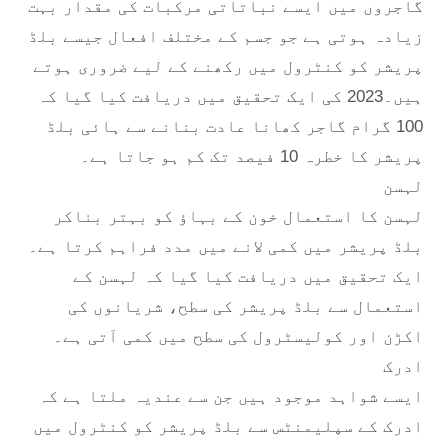
گاجروں میں ایسے نباتاتی مرکبات کی مقدار بہت
زیادہ ہوتی ہے جو جسم کے مختلف افعال جیسے بلڈ
پریشر کو کنٹرول میں رکھنے کے لیے ضروری ہوتے
ہیں۔2023 کی ایک تحقیق میں دریافت کیا گیا کہ
100 گرام گاجر کھانا عادت بنانے سے ہائی بلڈ
پریشر کا خطرہ 10 فیصد تک کم ہو جاتا ہے۔
لہسن
لہسن کا استعمال خون کے بہاؤ کو بہتر بناکر
بلڈ پریشر میں کمی لانے میں مدد فراہم کرتا ہے۔
ایک تحقیق میں دریافت کیا گیا کہ لہسن کے
استعمال سے بلڈ پریشر کی سطح، شریانوں کی
اکڑن اور کولیسٹرول کی سطح میں کمی آتی ہے۔
ادرک
ایسے شواہد موجود ہیں جن سے عندیہ ملتا ہے کہ
ادرک کے سپلیمنٹس سے بلڈ پریشر کو کنٹرول میں