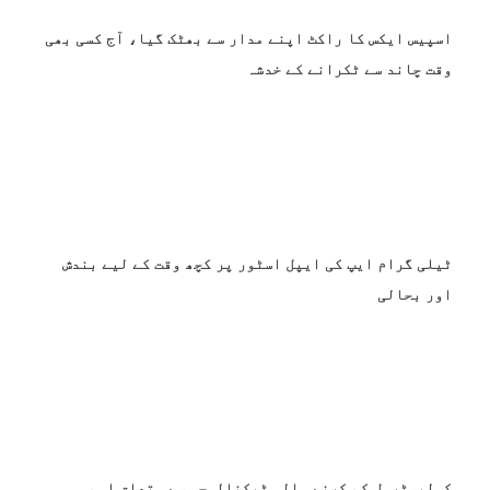
اسپیس ایکس کا راکٹ اپنے مدار سے بھٹک گیا، آج کسی بھی
وقت چاند سے ٹکرانے کے خدشہ
ٹیلی گرام ایپ کی ایپل اسٹور پر کچھ وقت کے لیے بندش
اور بحالی
کولیسٹرول کم کرنے والی ٹیکنالوجی سے متعلق اہم