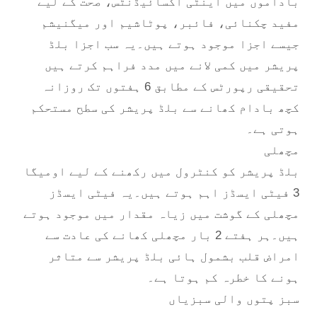
باداموں میں اینٹی آکسائیڈنٹس، صحت کے لیے
مفید چکنائی، فائبر، پوٹاشیم اور میگنیشم
جیسے اجزا موجود ہوتے ہیں۔یہ سب اجزا بلڈ
پریشر میں کمی لانے میں مدد فراہم کرتے ہیں
تحقیقی رپورٹس کے مطابق 6 ہفتوں تک روزانہ
کچھ بادام کھانے سے بلڈ پریشر کی سطح مستحکم
ہوتی ہے۔
مچھلی
بلڈ پریشر کو کنٹرول میں رکھنے کے لیے اومیگا
3 فیٹی ایسڈز اہم ہوتے ہیں۔یہ فیٹی ایسڈز
مچھلی کے گوشت میں زیاہ مقدار میں موجود ہوتے
ہیں۔ہر ہفتے 2 بار مچھلی کھانے کی عادت سے
امراض قلب بشمول ہائی بلڈ پریشر سے متاثر
ہونے کا خطرہ کم ہوتا ہے۔
سبز پتوں والی سبزیاں