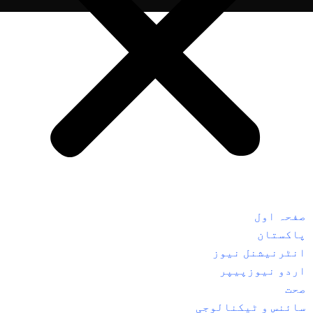
صفحہ اول
پاکستان
انٹرنیشنل نیوز
اردو نیوزپیپر
صحت
سائنس و ٹیکنالوجی