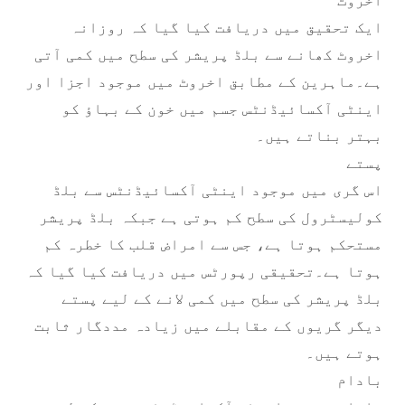
اخروٹ
ایک تحقیق میں دریافت کیا گیا کہ روزانہ
اخروٹ کھانے سے بلڈ پریشر کی سطح میں کمی آتی
ہے۔ماہرین کے مطابق اخروٹ میں موجود اجزا اور
اینٹی آکسائیڈنٹس جسم میں خون کے بہاؤ کو
بہتر بناتے ہیں۔
پستے
اس گری میں موجود اینٹی آکسائیڈنٹس سے بلڈ
کولیسٹرول کی سطح کم ہوتی ہے جبکہ بلڈ پریشر
مستحکم ہوتا ہے، جس سے امراض قلب کا خطرہ کم
ہوتا ہے۔تحقیقی رپورٹس میں دریافت کیا گیا کہ
بلڈ پریشر کی سطح میں کمی لانے کے لیے پستے
دیگر گریوں کے مقابلے میں زیادہ مددگار ثابت
ہوتے ہیں۔
بادام