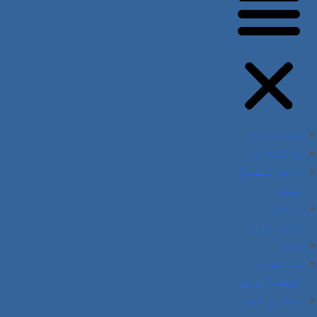
صفحہ اول
پاکستان
انٹرنیشنل
نیوز
اردو
نیوزپیپر
صحت
سائنس و
ٹیکنالوجی
ہماری ٹیم