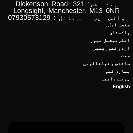
ہیڈ افس: 321 Dickenson Road,
Longsight, Manchester. M13 0NR
واٹس ایپ ْ موبائل : 07930573129
صفحہ اول
پاکستان
انٹرنیشنل نیوز
اردو نیوزپیپر
صحت
سائنس و ٹیکنالوجی
ہماری ٹیم
ہم سے رابطہ
English