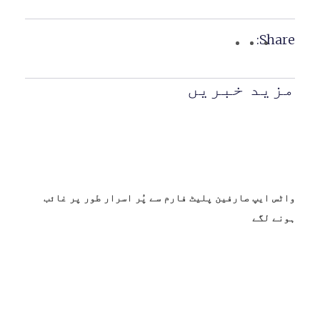
Share:
مزید خبریں
واٹس ایپ صارفین پلیٹ فارم سے پُر اسرار طور پر غائب
ہونے لگے