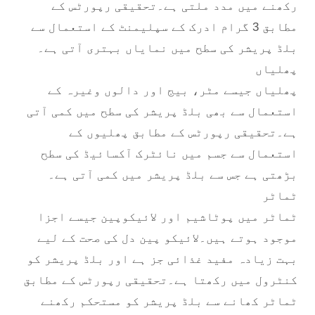
رکھنے میں مدد ملتی ہے۔تحقیقی رپورٹس کے
مطابق 3 گرام ادرک کے سپلیمنٹ کے استعمال سے
بلڈ پریشر کی سطح میں نمایاں بہتری آتی ہے۔
پھلیاں
پھلیاں جیسے مٹر، بیج اور دالوں وغیرہ کے
استعمال سے بھی بلڈ پریشر کی سطح میں کمی آتی
ہے۔تحقیقی رپورٹس کے مطابق پھلیوں کے
استعمال سے جسم میں نائٹرک آکسائیڈ کی سطح
بڑھتی ہے جس سے بلڈ پریشر میں کمی آتی ہے۔
ٹماٹر
ٹماٹر میں پوٹاشیم اور لائیکوپین جیسے اجزا
موجود ہوتے ہیں۔لائیکو پین دل کی صحت کے لیے
بہت زیادہ مفید غذائی جز ہے اور بلڈ پریشر کو
کنٹرول میں رکھتا ہے۔تحقیقی رپورٹس کے مطابق
ٹماٹر کھانے سے بلڈ پریشر کو مستحکم رکھنے