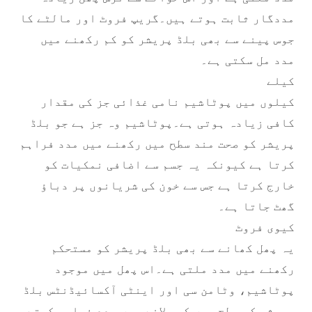
مددگار ثابت ہوتے ہیں۔گریپ فروٹ اور مالٹے کا
جوس پینے سے بھی بلڈ پریشر کو کم رکھنے میں
مدد مل سکتی ہے۔
کیلے
کیلوں میں پوٹاشیم نامی غذائی جز کی مقدار
کافی زیادہ ہوتی ہے۔پوٹاشیم وہ جز ہے جو بلڈ
پریشر کو صحت مند سطح میں رکھنے میں مدد فراہم
کرتا ہے کیونکہ یہ جسم سے اضافی نمکیات کو
خارج کرتا ہے جس سے خون کی شریانوں پر دباؤ
گھٹ جاتا ہے۔
کیوی فروٹ
یہ پھل کھانے سے بھی بلڈ پریشر کو مستحکم
رکھنے میں مدد ملتی ہے۔اس پھل میں موجود
پوٹاشیم، وٹامن سی اور اینٹی آکسائیڈنٹس بلڈ
پریشر کی سطح میں کمی لانے میں مدد فراہم کرتے