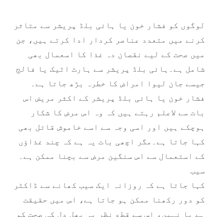
لوگوں کو فشار خون یا ہائی بلڈ پریشر سے متاثر
کرنے میں متعدد عناصر کردار ادا کرتے ہیں، جن
میں صحت کے لیے نقصان دہ غذا کا اسعمال بھی
شامل ہے۔ہائی بلڈ پریشر سے ہارٹ اٹیک یا فالج
جیسے جان لیوا امراض کا خطرہ بڑھ جاتا ہے۔
فشار خون یا ہائی بلڈ پریشر کے اکثر مریض اس
بات سے لاعلم رہتے ہیں کہ وہ اس مرض کا شکار
ہوچکے ہیں اور اسی وجہ سے اسے خاموش قاتل بھی
کہا جاتا ہے۔مگر اچھی بات یہ ہے کہ چند غذاؤں
کے استعمال سے اس سنگین مرض سے بچنا ممکن ہے۔
سیب
کہا جاتا ہے کہ روزانہ ایک سیب کھانے سے ڈاکٹر
کو دور رکھنا ممکن ہو جاتا ہے، اس میں حقیقت
ہے یا نہیں، اس سے قطع نظر یہ پھل دل کی صحت کو