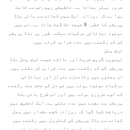
ضرور بہتر بناتا ہے۔تحقیقی رپورٹس سے ثابت
ہوا ہے کہ روزانہ ایک سیب کھانے سے ہائی بلڈ
پریشر کا خطرہ 9 فیصد تک گھٹ جاتا ہے۔اس میں
موجود نباتاتی مرکبات ممکنہ طور پر بلڈ پریشر
کو کم رکھنے میں مدد فراہم کرتے ہیں۔
ترش پھل
لیموں، گریپ فروٹ اور مالٹے جیسے ترش پھل بلڈ
پریشر کو کم رکھنے میں مدد فراہم کر سکتے ہیں۔
ان پھلوں میں وٹامنز، منرلز اور نباتاتی
مرکبات موجود ہوتے ہیں جو دل کو صحت مند رکھنے
کے لیے ضروری ہوتے ہیں اور اس طرح ہائی بلڈ
پریشر سے بچنے میں مدد ملتی ہے۔ایک تحقیق میں
دریافت کیا گیا کہ روزانہ کچھ مقدار میں پھل
کھانے سے بلڈ پریشر کو کنٹرول میں رکھنے میں
مدد ملتی ہے اور اس حوالے سے ترش پھل زیادہ