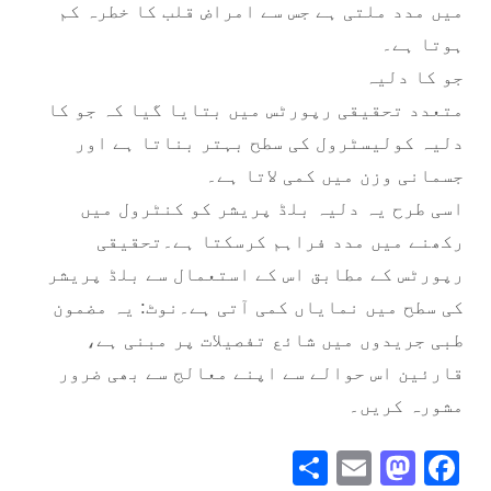
میں مدد ملتی ہے جس سے امراض قلب کا خطرہ کم
ہوتا ہے۔
جو کا دلیہ
متعدد تحقیقی رپورٹس میں بتایا گیا کہ جو کا
دلیہ کولیسٹرول کی سطح بہتر بناتا ہے اور
جسمانی وزن میں کمی لاتا ہے۔
اسی طرح یہ دلیہ بلڈ پریشر کو کنٹرول میں
رکھنے میں مدد فراہم کرسکتا ہے۔تحقیقی
رپورٹس کے مطابق اس کے استعمال سے بلڈ پریشر
کی سطح میں نمایاں کمی آتی ہے۔نوٹ: یہ مضمون
طبی جریدوں میں شائع تفصیلات پر مبنی ہے،
قارئین اس حوالے سے اپنے معالج سے بھی ضرور
مشورہ کریں۔
Share
Mastodon
Email
Facebook