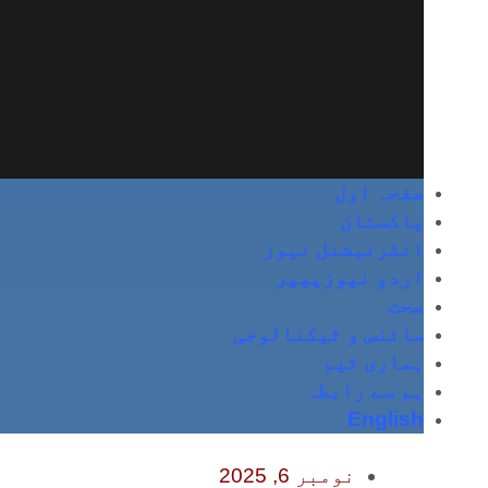
صفحہ اول
پاکستان
انٹرنیشنل نیوز
اردو نیوزپیپر
صحت
سائنس و ٹیکنالوجی
ہماری ٹیم
ہم سے رابطہ
English
نومبر 6, 2025