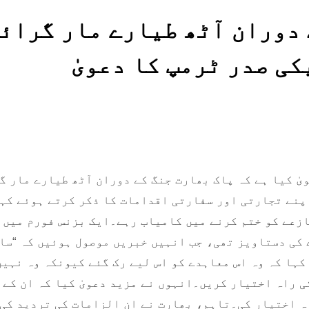
 دوران آٹھ طیارے مار گرائ
ی صدر ٹرمپ کا دعویٰ
ٰ کیا ہے کہ پاک بھارت جنگ کے دوران آٹھ طیارے مار گ
پنے تجارتی اور سفارتی اقدامات کا ذکر کرتے ہوئے کہا
ازعے کو ختم کرنے میں کامیاب رہے۔ایک بزنس فورم میں 
 کی دستاویز تھی، جب انہیں خبریں موصول ہوئیں کہ “سا
کہا کہ وہ اس معاہدے کو اس لیے رک گئے کیونکہ وہ نہیں
ی راہ اختیار کریں۔انہوں نے مزید دعویٰ کیا کہ ان کے 
ہ اختیار کی۔تاہم، بھارت نے ان الزامات کی تردید کی 