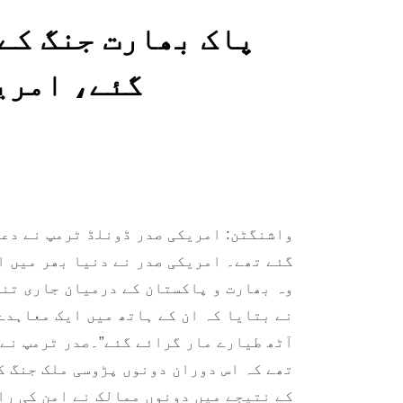
پاک بھارت جنگ کے
گئے، امریک
واشنگٹن: امریکی صدر ڈونلڈ ٹرمپ نے دعوی
گئے تھے۔ امریکی صدر نے دنیا بھر میں ا
وہ بھارت و پاکستان کے درمیان جاری تن
نے بتایا کہ ان کے ہاتھ میں ایک معاہدے
آٹھ طیارے مار گرائے گئے”۔صدر ٹرمپ نے 
تھے کہ اس دوران دونوں پڑوسی ملک جنگ ک
کے نتیجے میں دونوں ممالک نے امن کی را