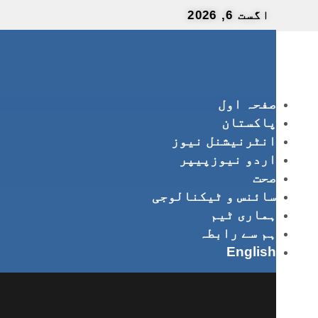
اگست 6, 2026
صفحہ اول
پاکستان
انٹرنیشنل نیوز
اردو نیوزپیپر
صحت
سائنس و ٹیکنالوجی
ہماری ٹیم
ہم سے رابطہ
English