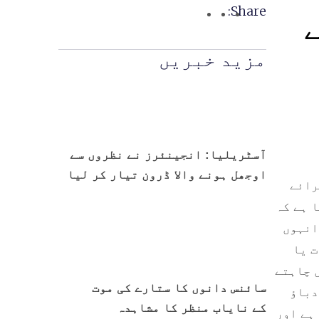
Share:
ے
مزید خبریں
آسٹریلیا: انجینئرز نے نظروں سے
اوجھل ہونے والا ڈرون تیار کر لیا
رائے
 ہے کہ
انہوں
ت یا
 چاہتے
سائنس دانوں کا ستارے کی موت
دباؤ
کے نایاب منظر کا مشاہدہ
ہے اور