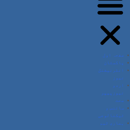
صفحہ اول
پاکستان
انٹرنیشنل
نیوز
اردو
نیوزپیپر
صحت
سائنس و
ٹیکنالوجی
ہماری ٹیم