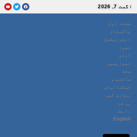
اگست 7, 2026
صفحہ اول
پاکستان
انٹرنیشنل
نیوز
اردو
نیوزپیپر
صحت
سائنس و
ٹیکنالوجی
ہماری ٹیم
ہم سے
رابطہ
English