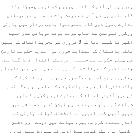
ہوں، پی ٹی آئی کے اندر چوروں کو نہیں چھوڑا جائے
گا، بانی پی ٹی آئی نے درست بات نہ مانی تو صوبائی
صدارت چھوڑ دوں گا۔ پختونخوا ہاؤس مردان میں پارٹی
ورکرز کنونشن سے خطاب کرتے ہوئے صوبائی صدر جنید
اکبر کا کہنا تھا کہ 8 فروری کو تحریک انصاف کا نہیں
بلکہ پاکستان کا مینڈیٹ چوری ہوا ہے یہ حکومت تاریخ
کی پہلی حکومت ہے جنہیں زبردستی اقتدار دیا گیا ہے۔
جنید اکبر کا کہنا تھا کہ ہم سے بھی ماضی میں غلطیاں
ہوئی ہیں جو اب ہم بھگت رہے ہیں۔انہوں نے کہا کہ
پاکستانی اداروں سے بات کرنے کا حامی ہوں مگر کسی
کی غیر آئینی اقدام کی حمایت نہیں کریں گے اور
شرافت کی زبان سمجھتے ہیں لیکن کسی بدمعاشی میں
نہیں آئیں گے۔ انہوں نے انکشاف کیا کہ پارٹی کے
اندر متعدد گروپس ہیں، سیاست میں دوست اور دشمن
رکھتا ہوں مگر کبھی غلط آدمی کی سپورٹ نہیں کروں