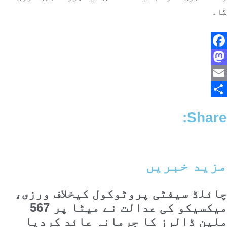
گا۔
Facebook
Mastodon
Email
Share
Share:
مزید خبریں
چائلڈ سیفٹی پروٹوکول کیخلاف ورزی،
میکسیکو کی عدالت نے میٹا پر 567
ملین ڈالرز کا جرمانہ عائد کردیا