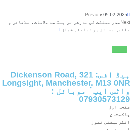
Previous
05-02-2025
Next
صدر مملکت کی صدرشی جن پنگ سے ملاقات، علاقائی و
عالمی مسائل پر تبادلہ خیال
ہیڈ افس: 321 Dickenson Road,
Longsight, Manchester. M13 0NR
واٹس ایپ ْ موبائل :
07930573129
صفحہ اول
پاکستان
انٹرنیشنل نیوز
اردو نیوزپیپر