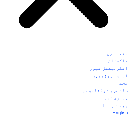
صفحہ اول
پاکستان
انٹرنیشنل نیوز
اردو نیوزپیپر
صحت
سائنس و ٹیکنالوجی
ہماری ٹیم
ہم سے رابطہ
English