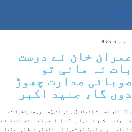
ہم سے
رابطہ
English
فروری 6, 2025
عمران خان نے درست
بات نہ مانی تو
صوبائی صدارت چھوڑ
دوں گا، جنید اکبر
پاکستان تحریک انصاف (پی ٹی آئی)خیبرپختونخوا کے
صدر جنید اکبر نے کہا ہے کہ اداروں کے ساتھ بات کرنے
کا حامی ہوں، ٹھیک کو ٹھیک اور غلط کو غلط کہہ سکتا