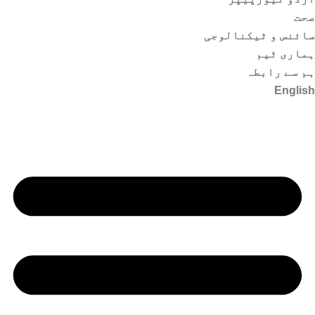
صحت
سائنس و ٹیکنالوجی
ہماری ٹیم
ہم سے رابطہ
English