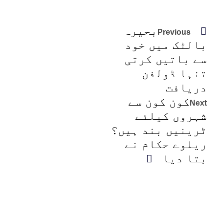
بحیرہ
Previous
بالٹک میں خود
سے باتیں کرتی
تنہا ڈولفن
دریافت
کون کون سے
Next
شہروں کیلئے
ٹرینیں بند ہیں؟
ریلوے حکام نے
بتا دیا