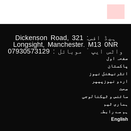
ہیڈ افس: 321 Dickenson Road,
Longsight, Manchester. M13 0NR
واٹس ایپ ْ موبائل : 07930573129
صفحہ اول
پاکستان
انٹرنیشنل نیوز
اردو نیوزپیپر
صحت
سائنس و ٹیکنالوجی
ہماری ٹیم
ہم سے رابطہ
English