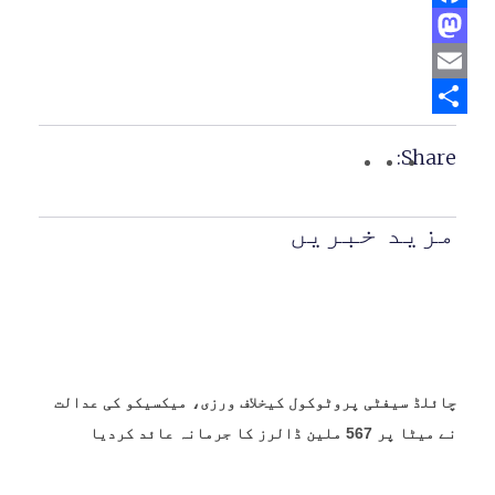
Facebook
Mastodon
Email
Share
Share:
مزید خبریں
چائلڈ سیفٹی پروٹوکول کیخلاف ورزی، میکسیکو کی عدالت
نے میٹا پر 567 ملین ڈالرز کا جرمانہ عائد کردیا