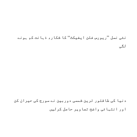
نئی نسل ’’ریورس فلن ایفیکٹ‘‘ کا شکار، ذہانت کم ہونے
لگی
دنیا کی طاقتور ترین شمسی دوربین نے سورج کی حیران کن
اور انتہائی واضح تصاویر حاصل کرلیں