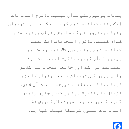
پنجاب یونیورسٹی کےآن کیمپس مڈٹرم امتحانات
ایک ہفتے کیلئےملتوی کر دیئے گئے ہیں۔ ترجمان
پنجاب یونیورسٹی کے مطابق پنجاب یونیورسٹی
کےآن کیمپس مڈٹرم امتحانات ایک ہفتے
کیلئےملتوی ہوئے ہیں، 25 نومبرسےشروع
ہونیوالےآن کیمپس مڈٹرم امتحانات ایک
ہفتےبعد ہوں گے اور جامعہ پنجاب میں کلاسز
جاری رہیں گی،ترجمان جامعہ پنجاب کا مزید
کہنا تھا کہ متعلقہ صدورشعبہ جات آن لائن،
فزیکل یا ہائبرڈ موڈ پر کلاسز جاری رکھیں
گے،ملک میں موجودہ صورتحال کےپیش نظر
امتحانات ملتوی کرنےکا فیصلہ کیا ہے۔