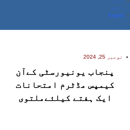
ہم سے
رابطہ
English
نومبر 25, 2024
پنجاب یونیورسٹی کےآن
کیمپس مڈٹرم امتحانات
ایک ہفتے کیلئےملتوی