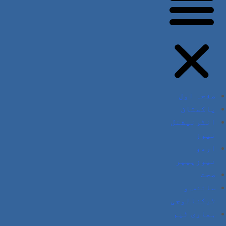
صفحہ اول
پاکستان
انٹرنیشنل
نیوز
اردو
نیوزپیپر
صحت
سائنس و
ٹیکنالوجی
ہماری ٹیم