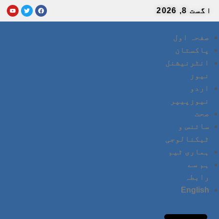
اگست 8, 2026
صفحہ اول
پاکستان
انٹرنیشنل
نیوز
اردو
نیوزپیپر
صحت
سائنس و
ٹیکنالوجی
ہماری ٹیم
ہم سے
رابطہ
English